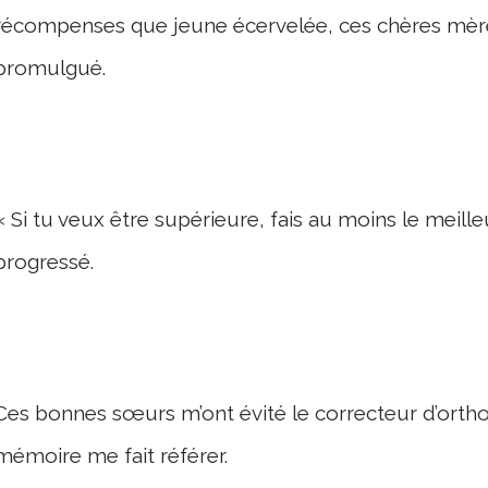
récompenses que jeune écervelée, ces chères mère
promulgué.
« Si tu veux être supérieure, fais au moins le meilleur 
progressé.
Ces bonnes sœurs m’ont évité le correcteur d’or
mémoire me fait référer.