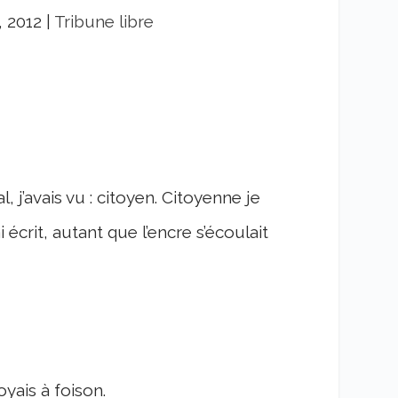
, 2012
|
Tribune libre
al, j’avais vu : citoyen. Citoyenne je
i écrit, autant que l’encre s’écoulait
yais à foison.