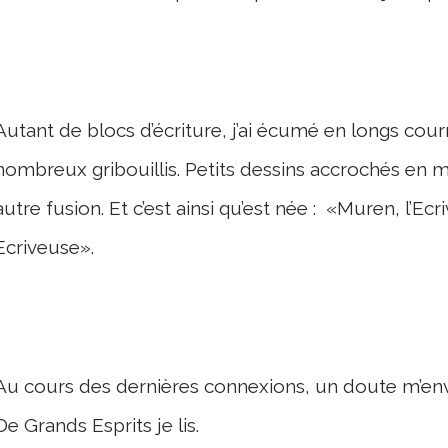
Autant de blocs d’écriture, j’ai écumé en longs cour
nombreux gribouillis. Petits dessins accrochés en 
autre fusion. Et c’est ainsi qu’est née : «Muren, l’E
Ecriveuse».
Au cours des dernières connexions, un doute m’envah
De Grands Esprits je lis.