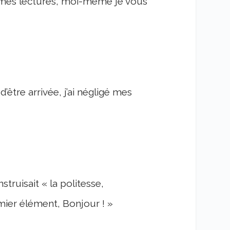
ns mes lectures, moi-même je vous
être arrivée, j’ai négligé mes
truisait « la politesse,
ier élément, Bonjour ! »