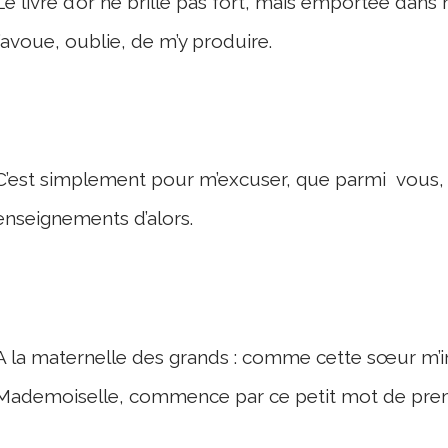
Le livre d’or ne brille pas fort, mais emportée da
l’avoue, oublie, de m’y produire.
C’est simplement pour m’excuser, que parmi vous, d’
enseignements d’alors.
A la maternelle des grands : comme cette sœur m’ins
Mademoiselle, commence par ce petit mot de prem