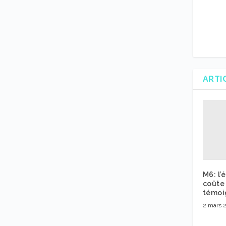
ARTI
M6: l’
coûte
témoi
2 mars 