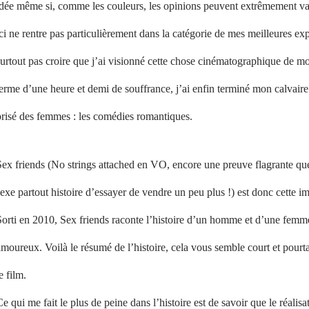
dée même si, comme les couleurs, les opinions peuvent extrêmement varie
ci ne rentre pas particulièrement dans la catégorie de mes meilleures exp
urtout pas croire que j’ai visionné cette chose cinématographique de m
erme d’une heure et demi de souffrance, j’ai enfin terminé mon calvaire
prisé des femmes : les comédies romantiques.
ex friends (No strings attached en VO, encore une preuve flagrante que
exe partout histoire d’essayer de vendre un peu plus !) est donc cette i
orti en 2010, Sex friends raconte l’histoire d’un homme et d’une femme, 
moureux. Voilà le résumé de l’histoire, cela vous semble court et pourta
e film.
e qui me fait le plus de peine dans l’histoire est de savoir que le réalis