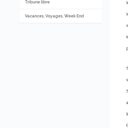
Tribune libre
i
i
Vacances, Voyages, Week End
s
t
S
s
S
a
l
C