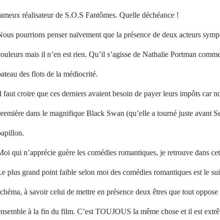
fameux réalisateur de S.O.S Fantômes. Quelle déchéance !
Nous pourrions penser naïvement que la présence de deux acteurs sympa
ouleurs mais il n’en est rien. Qu’il s’agisse de Nathalie Portman comme
ateau des flots de la médiocrité.
l faut croire que ces derniers avaient besoin de payer leurs impôts car n
remière dans le magnifique Black Swan (qu’elle a tourné juste avant Sex 
apillon.
oi qui n’apprécie guère les comédies romantiques, je retrouve dans cett
Le plus grand point faible selon moi des comédies romantiques est le s
chéma, à savoir celui de mettre en présence deux êtres que tout oppose 
ensemble à la fin du film. C’est TOUJOUS la même chose et il est extrê