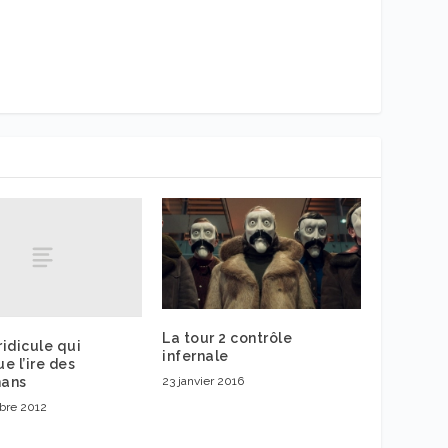
La tour 2 contrôle
ridicule qui
infernale
e l’ire des
23 janvier 2016
ans
bre 2012