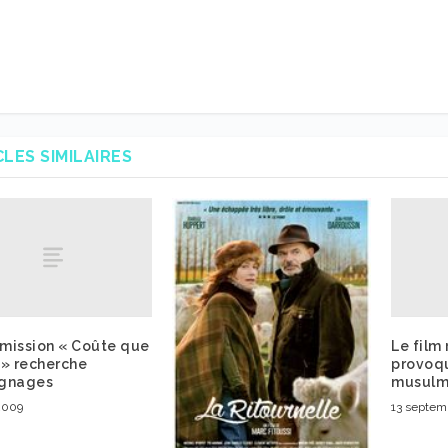
CLES SIMILAIRES
émission « Coûte que
Le film 
 » recherche
provoqu
gnages
musulm
2009
13 septem