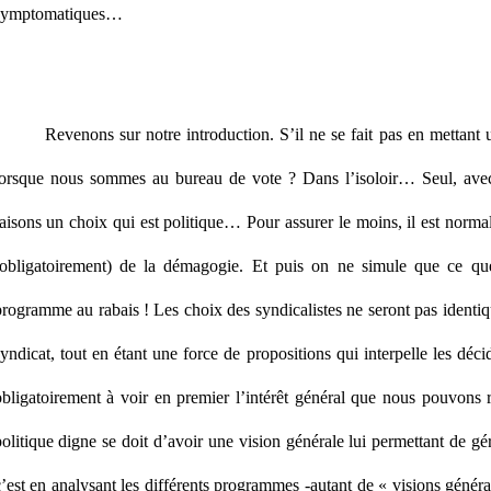
symptomatiques…
Revenons sur notre introduction. S’il ne se fait pas en mettant u
lorsque nous sommes au bureau de vote ? Dans l’isoloir… Seul, avec
aisons un choix qui est politique… Pour assurer le moins, il est normal
(obligatoirement) de la démagogie. Et puis on ne simule que ce que
rogramme au rabais ! Les choix des syndicalistes ne seront pas identiqu
yndicat, tout en étant une force de propositions qui interpelle les déci
obligatoirement à voir en premier l’intérêt général que nous pouvons r
olitique digne se doit d’avoir une vision générale lui permettant de gé
’est en analysant les différents programmes -autant de « visions généra