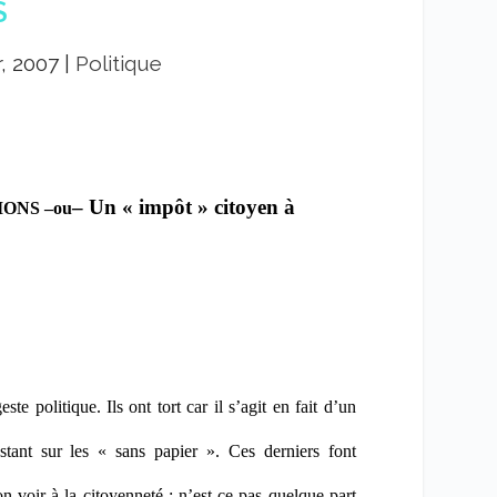
S
r, 2007
|
Politique
– Un « impôt » citoyen à
IONS
–
ou
e politique. Ils ont tort car il s’agit en fait d’un
stant sur les « sans papier ». Ces derniers font
ion voir à la citoyenneté : n’est-ce pas quelque part