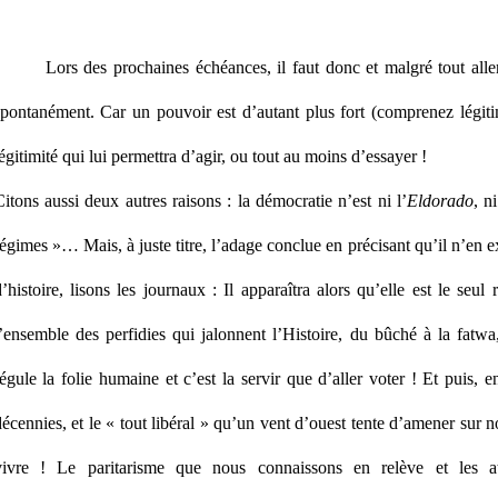
Lors des prochaines échéances, il faut donc et malgré tout alle
pontanément. Car un pouvoir est d’autant plus fort (comprenez légitime
égitimité qui lui permettra d’agir, ou tout au moins d’essayer !
itons aussi deux autres raisons : la démocratie n’est ni l’
Eldorado
, n
égimes »… Mais, à juste titre, l’adage conclue en précisant qu’il n’en e
’histoire, lisons les journaux : Il apparaîtra alors qu’elle est le seul
l’ensemble des perfidies qui jalonnent l’Histoire, du bûché
à la fatwa
égule la folie humaine et c’est la servir que d’aller voter ! Et puis, e
écennies, et le « tout libéral » qu’un vent d’ouest tente d’amener sur no
vivre ! Le paritarisme que nous connaissons en relève et les att