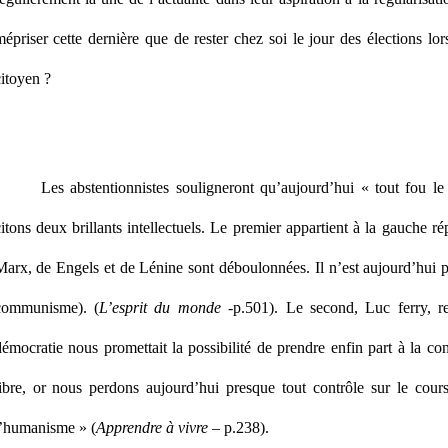
épriser cette dernière que de rester chez soi le jour des élections lo
itoyen ?
Les abstentionnistes souligneront qu’aujourd’hui « tout fou le
itons deux brillants intellectuels. Le premier appartient à la gauche répu
Marx, de Engels et de Lénine sont déboulonnées. Il n’est aujourd’hui 
communisme). (
L’esprit du monde
-p.501). Le second, Luc ferry, re
émocratie nous promettait la possibilité de prendre enfin part à la con
libre, or nous perdons aujourd’hui presque tout contrôle sur le co
l’humanisme » (
Apprendre à vivre
– p.238).