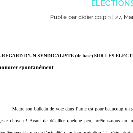
ÉLECTION
Publié par
didier colpin
|
27, Ma
– REGARD D’UN SYNDICALISTE (de base) SUR LES ELECT
honorer spontanément –
Mettre son bulletin de vote dans l’urne est pour beaucoup un gest
geste citoyen ! Avant de détailler quelque peu, arrêtons-nous un in
égulièrement la une de l’actualité dans leur aspiration à la régularisat