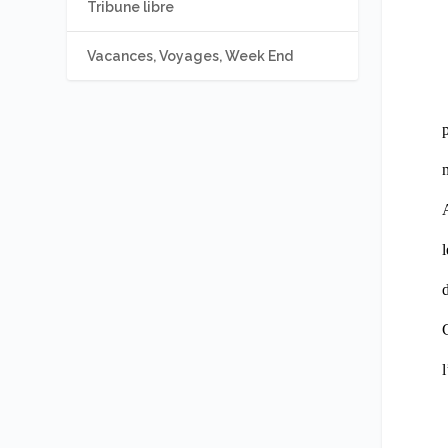
Tribune libre
Vacances, Voyages, Week End
p
n
A
d