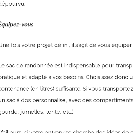
dépourvu.
Équipez-vous
Une fois votre projet défini, il s’agit de vous équip
Le sac de randonnée est indispensable pour transport
pratique et adapté à vos besoins. Choisissez donc 
contenance (en litres) suffisante. Si vous transport
un sac à dos personnalisé, avec des compartiments
gourde, jumelles, tente, etc.).
D’ailleurs, si votre entreprise cherche des idées de 