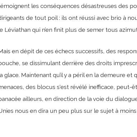
témoignent les conséquences désastreuses des pol
dirigeants de tout poil : ils ont réussi avec brio à n
le Léviathan qui n’en finit plus de semer tous azimut
Mais en dépit de ces échecs successifs, des respons
bouche, se dissimulant derrière des droits imprescr
la glace. Maintenant qu’il y a péril en la demeure e
menaces, des blocus s‘est révélé inefficace, peut-êtr
panacée ailleurs, en direction de la voie du dialog
Unies nous en dira un peu plus sur le sujet à moins 