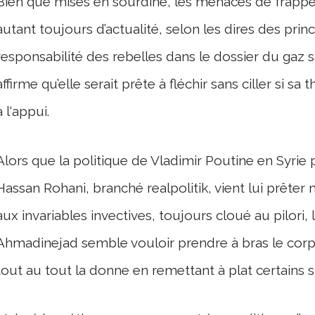
Bien que mises en sourdine, les menaces de frapp
autant toujours d’actualité, selon les dires des pri
responsabilité des rebelles dans le dossier du gaz sa
affirme qu’elle serait prête à fléchir sans ciller si s
à l‘appui.
Alors que la politique de Vladimir Poutine en Syrie 
Hassan Rohani, branché realpolitik, vient lui prêter 
aux invariables invectives, toujours cloué au pilori
Ahmadinejad semble vouloir prendre à bras le corps
tout au tout la donne en remettant à plat certains 