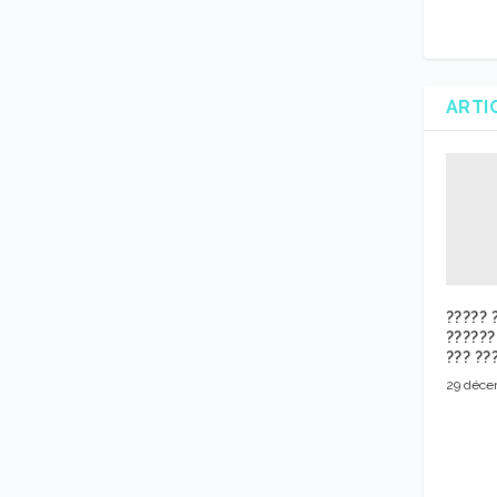
ARTI
????? 
??????
??? ??
29 déce