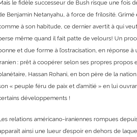
Mais le fidèle successeur de Bush risque une fois 
de Benjamin Netanyahu, à force de frilosité. Grim
comme à son habitude, ce dernier avertit à qui veut
perse même quand il fait patte de velours! Un procè
bonne et due forme à l’ostracisation, en réponse à
iranien : prêt à coopérer selon ses propres propos en
planétaire, Hassan Rohani, en bon père de la nation
son « peuple féru de paix et d’amitié » en lui ouvra
certains développements !
Les relations américano-iraniennes rompues depuis
apparaît ainsi une lueur d’espoir en dehors de laquel