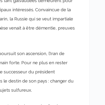
es tant galvaudées demeurent pour
ncipaux intéressés. Convaincue de la
rin, la Russie qui se veut impartiale
a thèse venait à être démentie, preuves
poursuit son ascension, l’Iran de
main forte. Pour ne plus en rester
, le successeur du président
 le destin de son pays : changer du
sujets sulfureux.