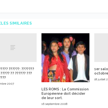
CLES SIMILAIRES
????? ??????: ???????
1er sal
 ????? ?? ?????? ???
octobre
????
18 juillet
mbre 2007
LES ROMS : La Commission
Européenne doit décider
de leur sort.
16 septembre 2008