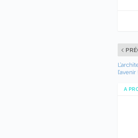
PRÉ
L’archi
l’avenir 
A PR