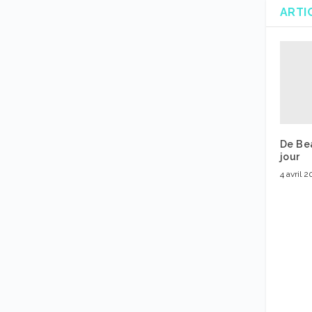
ARTI
De Be
jour
4 avril 2