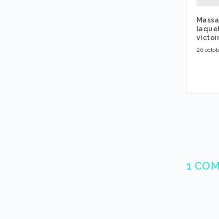
Massa 
laquel
victoi
26 octo
1 CO