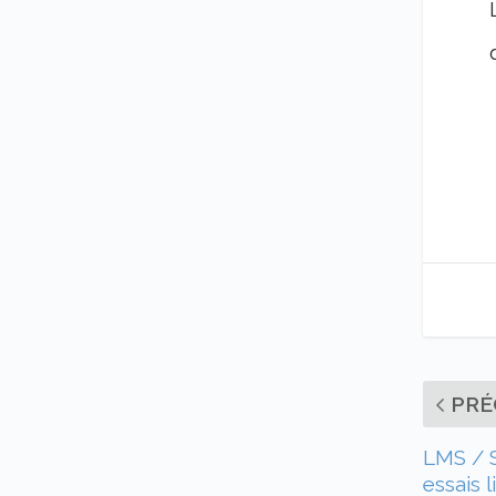
PRÉ
LMS / S
essais l