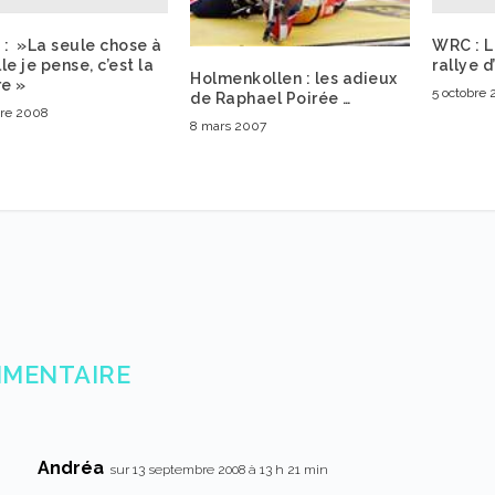
: »La seule chose à
WRC : L
le je pense, c’est la
rallye 
Holmenkollen : les adieux
re »
5 octobre
de Raphael Poirée …
bre 2008
8 mars 2007
MMENTAIRE
Andréa
sur 13 septembre 2008 à 13 h 21 min