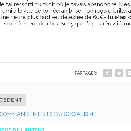
Je t’ai ressorti du tiroir où je t’avais abandonné. 
frémi à la vue de ton écran brisé. Ton regard brillera
Une heure plus tard -et délestée de 60€- tu étais 
dernier frimeur de chez Sony qui n’a pas réussi à me
PARTAGER:
CÉDENT
0 COMMANDEMENTS DU SOCIALISME
OPOS DE L'AUTEUR