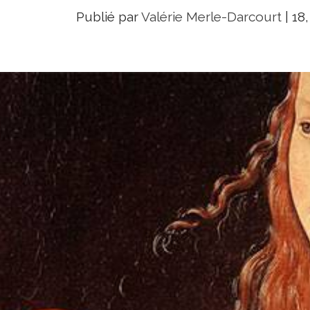
Publié par
Valérie Merle-Darcourt
|
18,