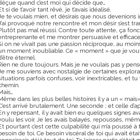
déçue quand c’est moi qui décide que…
Et si de t’avoir tant rêvé, je t’avais idéalisé.
Je te voulais mien, et désirais que nous devenions 
J’ai provoqué notre rencontre et mon désir s’est t
Plutôt pas mal réussi. Contre toute attente, ça fonct
entreprenante et me montrer persuasive et efficace
Si on ne vivait pas une passion réciproque, au moins
un moment inoubliable. Ce « moment » que je voulai
d’être éternel.
Rien ne dure toujours. Mais je ne voulais pas y pense
Je me souviens avec nostalgie de certaines explor
situations parfois confuses, voir inextricables, et t
chemin.
Mais…
Même dans les plus belles histoires il y a un « mais»
C’est arrivé brutalement. Une seconde ; et celle d’aprè
En y repensant, il y avait bien eu quelques signes a
voulu les voir. Je les avais balayés, repoussés, mêm
Et pourtant c’est cette culpabilité qui m’a poussé à 
besoin de toi. Ce besoin viscéral de toi qui avait étai
connaissais déjà tout de toi. Te laisser partir c’étai