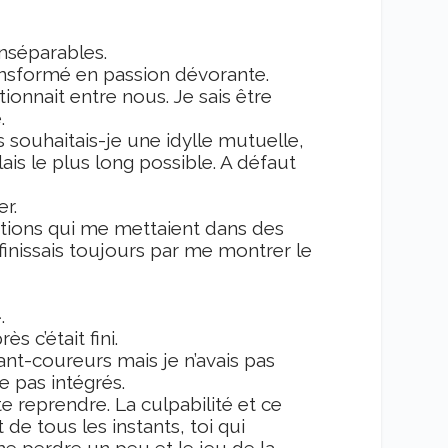
inséparables.
ransformé en passion dévorante.
ionnait entre nous. Je sais être
.
 souhaitais-je une idylle mutuelle,
s le plus long possible. A défaut
r.
ations qui me mettaient dans des
u finissais toujours par me montrer le
.
s c’était fini.
vant-coureurs mais je n’avais pas
e pas intégrés.
te reprendre. La culpabilité et ce
t de tous les instants, toi qui
t me perdre un peu et le jeu de la