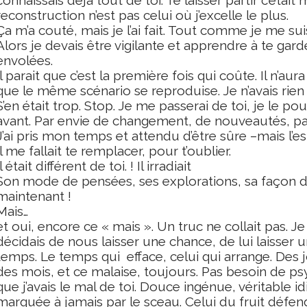
reconstruction n’est pas celui où j’excelle le plus.
Ça m’a couté, mais je l’ai fait. Tout comme je me suis
Alors je devais être vigilante et apprendre à te gar
envolées.
Il parait que c’est la première fois qui coûte. Il n’a
que le même scénario se reproduise. Je n’avais rien 
S’en était trop. Stop. Je me passerai de toi, je le po
avant. Par envie de changement, de nouveautés, pa
J’ai pris mon temps et attendu d’être sûre –mais l’e
Il me fallait te remplacer, pour t’oublier.
Il était différent de toi. ! Il irradiait
Son mode de pensées, ses explorations, sa façon d
maintenant !
Mais…
et oui, encore ce « mais ». Un truc ne collait pas. J
décidais de nous laisser une chance, de lui laisser 
temps. Le temps qui
efface, celui qui arrange. Des
des mois, et ce malaise, toujours. Pas besoin de 
que j’avais le mal de toi. Douce ingénue, véritable 
marquée à jamais par le sceau. Celui du fruit défen