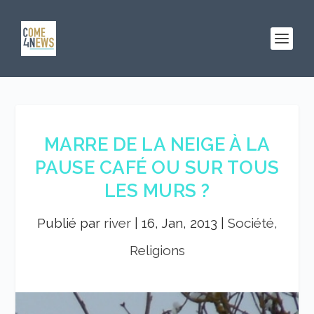
MARRE DE LA NEIGE À LA
PAUSE CAFÉ OU SUR TOUS
LES MURS ?
Publié par
river
|
16, Jan, 2013
|
Société,
Religions