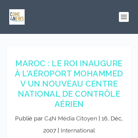
MAROC : LE ROI INAUGURE
À L’AÉROPORT MOHAMMED
V UN NOUVEAU CENTRE
NATIONAL DE CONTRÔLE
AÉRIEN
Publié par
C4N Média Citoyen
|
16, Déc,
2007
|
International