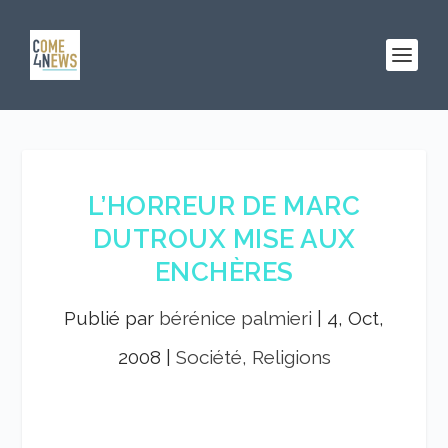
L’HORREUR DE MARC
DUTROUX MISE AUX
ENCHÈRES
Publié par
bérénice palmieri
|
4, Oct,
2008
|
Société, Religions