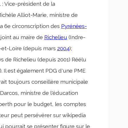
 : Vice-président de la
ichèle Alliot-Marie, ministre de
a 6
e
circonscription des
Pyrénées-
joint au maire de
Richelieu
(Indre-
e-et-Loire (depuis mars
2004
);
de Richelieu (depuis 2001) Réélu
n). Il est également PDG d'une PME
erait toujours conseillère municipale
Darcos, ministre de l'éducation
Woerth pour le budget, les comptes
ecteur peut persévérer sur wikipedia
qui pourrait se présenter figure sur le