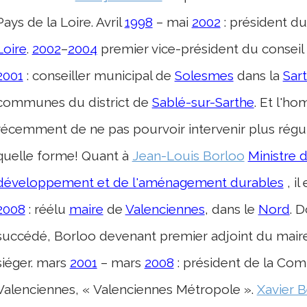
Pays de la Loire. Avril
1998
– mai
2002
: président d
Loire
.
2002
–
2004
premier vice-président du conseil
2001
: conseiller municipal de
Solesmes
dans la
Sar
communes du district de
Sablé-sur-Sarthe
. Et l'h
récemment de ne pas pourvoir intervenir plus régul
quelle forme! Quant à
Jean-Louis Borloo
Ministre d
développement et de l'aménagement durables
, i
2008
: réélu
maire
de
Valenciennes
, dans le
Nord
. D
succédé, Borloo devenant premier adjoint du maire
siéger. mars
2001
– mars
2008
: président de la Co
Valenciennes, « Valenciennes Métropole ».
Xavier B