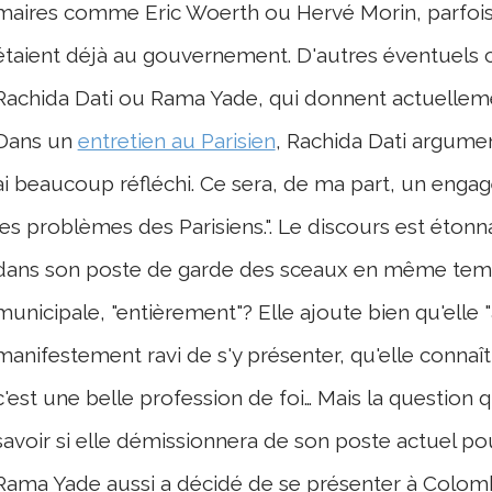
maires comme Eric Woerth ou Hervé Morin, parfois ils
étaient déjà au gouvernement. D'autres éventuels c
Rachida Dati ou Rama Yade, qui donnent actuelleme
Dans un
entretien au Parisien
, Rachida Dati argumen
ai beaucoup réfléchi. Ce sera, de ma part, un engag
les problèmes des Parisiens.". Le discours est étonn
dans son poste de garde des sceaux en même temps
municipale, "entièrement"? Elle ajoute bien qu'elle "a
manifestement ravi de s'y présenter, qu'elle connaît bi
c'est une belle profession de foi… Mais la question q
savoir si elle démissionnera de son poste actuel p
Rama Yade aussi a décidé de se présenter à Colombes