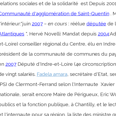
relations sociales et de la solidarité est Depuis 2001
Communauté d'agglomération de Saint-Quentin
. M
l'intérieur:"juin
2007
–
en cours
: réélue
députée
de l
Atlantiques
", Hervé Novelli: Mandat depuis
2004
:Ad
et-Loire) conseiller régional du Centre, élu en Indr
président de la communauté de communes du pays 
en
2007
Député d'Indre-et-Loire (4
e
circonscriptio
de vingt salariés.
Fadela amara
, secrétaire d'Etat, s
(PS) de Clermont-Ferrand selon l'Internaute Xavier 
nationale, serait encore Maire de Périgueux, Eric 
publics et la fonction publique, à Chantilly, et le l
et l'internaute pour sa région, la liste des ministre 