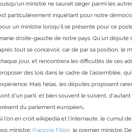
puisqu'un ministre ne saurait siéger parmi les autres
est particulièrement inquiétant pour notre démocra
pour un ministre lorsqu'il se présente pour ce poste
manie droite-gauche de notre pays. Qu'un député
après tout se concevoir, car de par sa position, le 
chaque jour, et rencontrera les difficultés de ces ad
proposer des lois dans le cadre de l'assemblée, qui
expérience. Mais hélas, les députés proposent raremen
sont d'un parti, et bien souvent le suivent, d'autan
présent du parlement européen…
Si l'on en croit wikipedia et l'internaute, le cumul
nos ministre:
François Fillon
le premier ministre: D