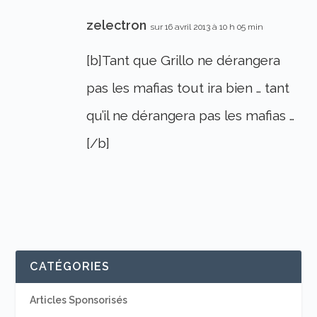
zelectron
sur 16 avril 2013 à 10 h 05 min
[b]Tant que Grillo ne dérangera
pas les mafias tout ira bien … tant
qu’il ne dérangera pas les mafias …
[/b]
CATÉGORIES
Articles Sponsorisés