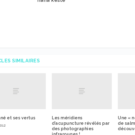
nana keste
CLES SIMILAIRES
né et ses vertus
Les méridiens
Une « n
d’acupuncture révélés par
de salm
2012
des photographies
découv
infrarouges !