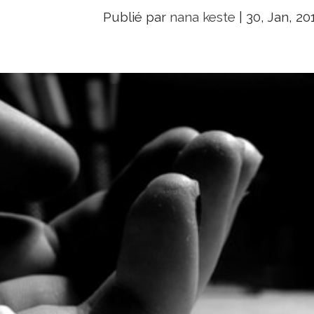
Publié par
nana keste
|
30, Jan, 20