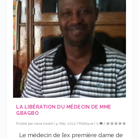
LA LIBÉRATION DU MÉDECIN DE MME
GBAGBO
Publié par
nana keste
|
4, Mar, 2012
|
Politique
|
0
|
Le médecin de l’ex première dame de