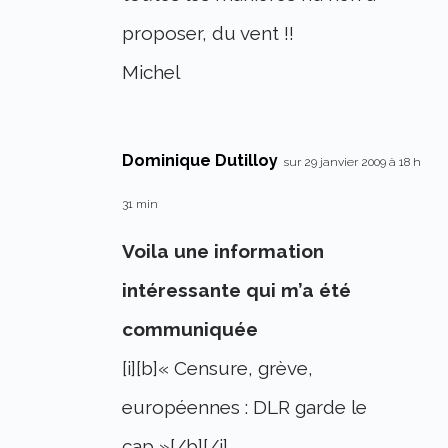
proposer, du vent !!
Michel
Dominique Dutilloy
sur 29 janvier 2009 à 18 h
31 min
Voila une information
intéressante qui m’a été
communiquée
[i][b]« Censure, grève,
européennes : DLR garde le
cap »[/b][/i]