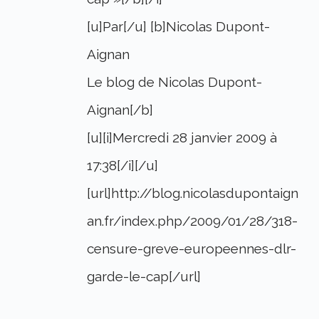
[u]Par[/u] [b]Nicolas Dupont-
Aignan
Le blog de Nicolas Dupont-
Aignan[/b]
[u][i]Mercredi 28 janvier 2009 à
17:38[/i][/u]
[url]http://blog.nicolasdupontaign
an.fr/index.php/2009/01/28/318-
censure-greve-europeennes-dlr-
garde-le-cap[/url]