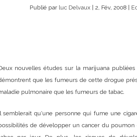
Publié par
luc Delvaux
|
2, Fév, 2008
|
E
Deux nouvelles études sur la marijuana publiées 
démontrent que les fumeurs de cette drogue prése
maladie pulmonaire que les fumeurs de tabac.
Il semblerait qu'une personne qui fume une cigar
possibilités de développer un cancer du poumon q
tabac par jour. De plus, les risques de dév