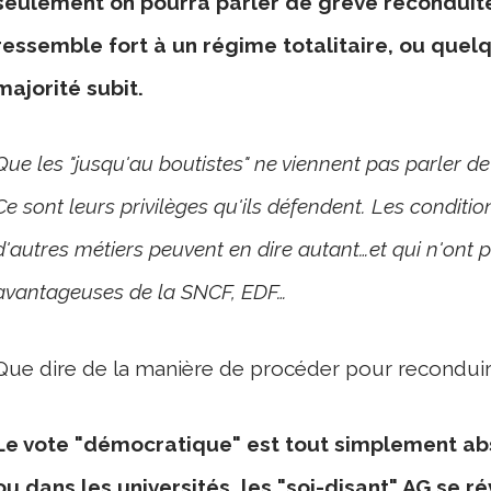
seulement on pourra parler de grève reconduite 
ressemble fort à un régime totalitaire, ou quelqu
ma
jorité subit.
Que les "jusqu'au boutistes" ne viennent pas parler de 
Ce sont leurs privilèges qu'ils défendent. Les condition
d'autres métiers peuvent en dire autant…et qui n'ont
avantageuses de la SNCF, EDF…
Que dire de la manière de procéder pour reconduir
Le vote "démocratique" est tout simplement abs
ou dans les universités, les "soi-disant" AG
se ré