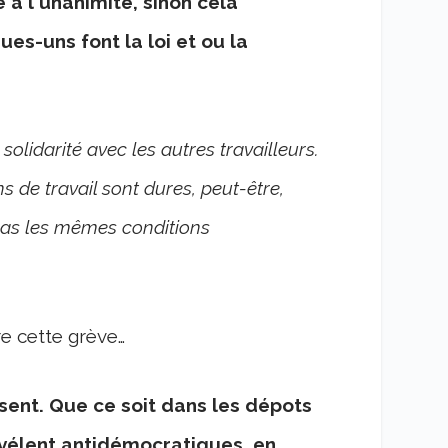
à l'unanimité, sinon cela
es-uns font la loi et ou la
solidarité avec les autres travailleurs.
s de travail sont dures, peut-être,
 pas les mêmes conditions
e cette grève…
ent. Que ce soit dans les dépots
vélent antidémocratiques, en