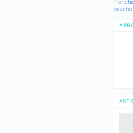
Franchi
psycho
A PR
ARTI