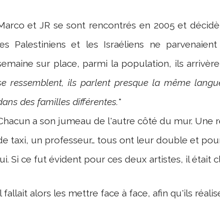
Marco et JR se sont rencontrés en 2005 et décid
les Palestiniens et les Israéliens ne parvenaie
semaine sur place, parmi la population, ils arrivèr
se ressemblent, ils parlent presque la même lang
dans des familles différentes.
"
Chacun a son jumeau de l'autre côté du mur. Une re
de taxi, un professeur… tous ont leur double et pour
lui. Si ce fut évident pour ces deux artistes, il était 
Il fallait alors les mettre face à face, afin qu'ils réalis