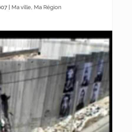
007
|
Ma ville, Ma Région