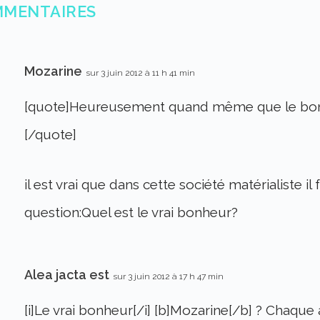
MMENTAIRES
Mozarine
sur 3 juin 2012 à 11 h 41 min
[quote]Heureusement quand même que le bonheu
[/quote]
il est vrai que dans cette société matérialiste i
question:Quel est le vrai bonheur?
Alea jacta est
sur 3 juin 2012 à 17 h 47 min
[i]Le vrai bonheur[/i] [b]Mozarine[/b] ? Chaque 