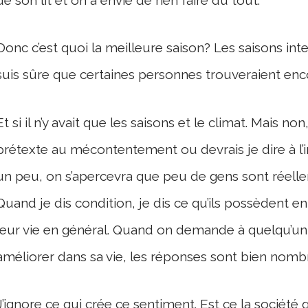
Donc c’est quoi la meilleure saison? Les saisons int
suis sûre que certaines personnes trouveraient enco
Et si il n’y avait que les saisons et le climat. Mais n
prétexte au mécontentement ou devrais je dire à l’in
un peu, on s’apercevra que peu de gens sont réellem
Quand je dis condition, je dis ce qu’ils possèdent 
leur vie en général. Quand on demande à quelqu’un 
améliorer dans sa vie, les réponses sont bien nombre
J’ignore ce qui crée ce sentiment. Est ce la société