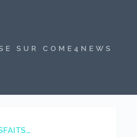
SSE SUR COME4NEWS
SFAITS…