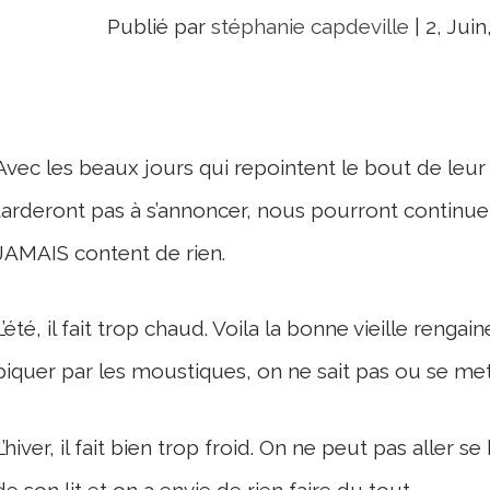
Publié par
stéphanie capdeville
|
2, Juin
Avec les beaux jours qui repointent le bout de leur 
tarderont pas à s’annoncer, nous pourront continuer
JAMAIS content de rien.
L’été, il fait trop chaud. Voila la bonne vieille renga
piquer par les moustiques, on ne sait pas ou se mettr
L’hiver, il fait bien trop froid. On ne peut pas aller se
de son lit et on a envie de rien faire du tout.