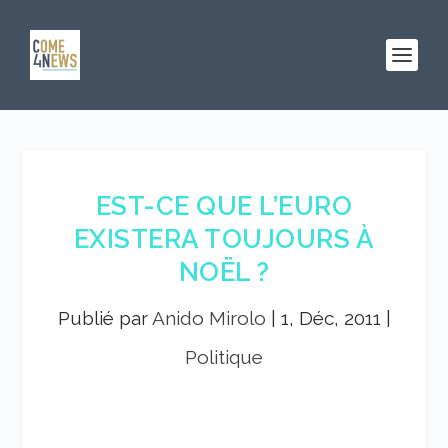
EST-CE QUE L’EURO
EXISTERA TOUJOURS À
NOËL ?
Publié par
Anido Mirolo
|
1, Déc, 2011
|
Politique