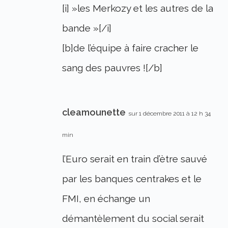
[i] »les Merkozy et les autres de la
bande »[/i]
[b]de l’équipe à faire cracher le
sang des pauvres ![/b]
cleamounette
sur 1 décembre 2011 à 12 h 34
min
l’Euro serait en train d’ètre sauvé
par les banques centrakes et le
FMI, en échange un
démantèlement du social serait