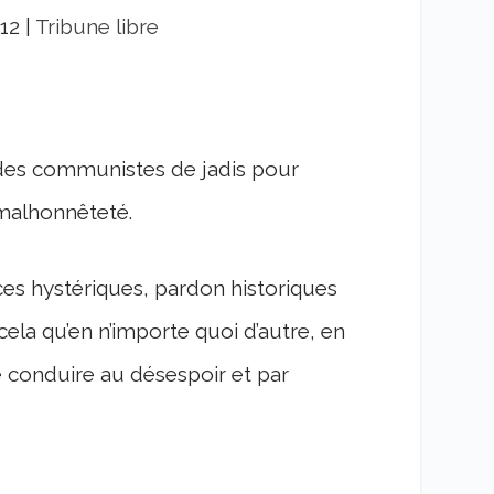
012
|
Tribune libre
 des communistes de jadis pour
 malhonnêteté.
ces hystériques, pardon historiques
cela qu’en n’importe quoi d’autre, en
e conduire au désespoir et par