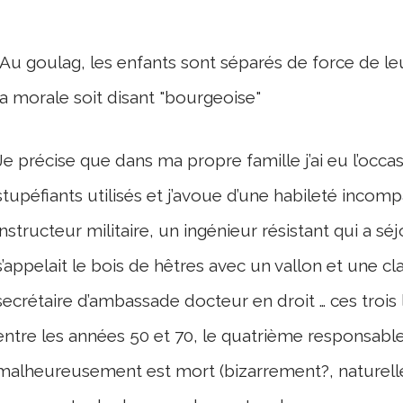
Au goulag, les enfants sont séparés de force de leu
la morale soit disant "bourgeoise"
Je précise que dans ma propre famille j’ai eu l’occ
stupéfiants utilisés et j’avoue d’une habileté incom
instructeur militaire, un ingénieur résistant qui a sé
s’appelait le bois de hêtres avec un vallon et une c
secrétaire d’ambassade docteur en droit … ces trois
entre les années 50 et 70, le quatrième responsable
malheureusement est mort (bizarrement?, naturellem