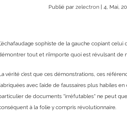
Publié par
zelectron
|
4, Mai, 2
L’échafaudage sophiste de la gauche copiant celui
démontrer tout et n’importe quoi est révulsant de
La vérité c’est que ces démonstrations, ces référen
fabriquées avec l’aide de faussaires plus habiles en 
particulier de documents "irréfutables" ne peut qu
conséquent à la folie y compris révolutionnaire.