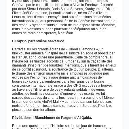
Il y eut aussi plusieurs actions entreprises, notamment depuis
Genève, par le collectif d’information « Alive In Freetown ? » créé
par deux Sierra Léonais, Boris Sakia Stevens, Kanhyamma Dixon-
File et Joël Grammson, journaliste suisse, né en Côte d’Ivoire.
Leurs milliers d’emails envoyés tant aux rédactions des médias
internationaux qu’aux personnalités de la Genève internationale et
des réseaux sympathisants au sein de la diaspora sierra-léonaise,
leurs interventions sur des plateaux de téléjournal ou sur les
ondes de radio participèrent, à cet élan.
DiCaprio, parenthèse salvatrice.
L’arrivée sur les grands écrans de « Blood Diamonds », un
blockbuster américain inspiré de ce sinistre épisode et boosté par
la star DiCaprio, ouvre une parenthèse. Celle de comprendre, à
l’heure où les timides accords de Kimberlay sur la traçabilité des
diamants s’inspirent de louables intentions, quels furent les enjeux
de ce conflit et surtout, la souffrance de tout un peuple. D’ailleurs,
le drame des environ quarante mille amputés est quelque peu
éclipsé par l’écho médiatique donné aux témoignages de
bourreaux convertis, réintégrés dans les rangs de la bonne
conscience internationale, grâce à des ONG occupées à trouver,
au travers de l’itinéraire de ces « enfants soldats » devenus
adultes, de légitimes occasion d’émouvoir les esprits. Au hit
parade des causes du charity business, il n’y a pas photo ! Même
le slameur émérite Abd’Al Malik y contribue par son talent et ses
mots profondément justes dans son œuvre « Soldat de Plomb »,
pièce de son dernier album.
Révélations ! Blanchiment de l’argent d’Al Qaida.
Reste une question que l’Histoire se doit un jour de trancher.