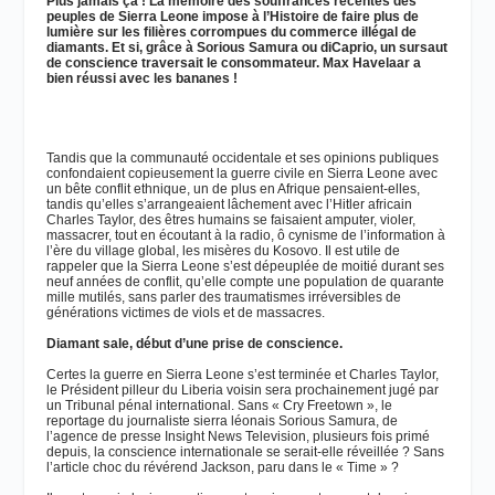
Plus jamais ça ! La mémoire des souffrances récentes des
peuples de Sierra Leone impose à l’Histoire de faire plus de
lumière sur les filières corrompues du commerce illégal de
diamants. Et si, grâce à Sorious Samura ou diCaprio, un sursaut
de conscience traversait le consommateur. Max Havelaar a
bien réussi avec les bananes !
Tandis que la communauté occidentale et ses opinions publiques
confondaient copieusement la guerre civile en Sierra Leone avec
un bête conflit ethnique, un de plus en Afrique pensaient-elles,
tandis qu’elles s’arrangeaient lâchement avec l’Hitler africain
Charles Taylor, des êtres humains se faisaient amputer, violer,
massacrer, tout en écoutant à la radio, ô cynisme de l’information à
l’ère du village global, les misères du Kosovo. Il est utile de
rappeler que la Sierra Leone s’est dépeuplée de moitié durant ses
neuf années de conflit, qu’elle compte une population de quarante
mille mutilés, sans parler des traumatismes irréversibles de
générations victimes de viols et de massacres.
Diamant sale, début d’une prise de conscience.
Certes la guerre en Sierra Leone s’est terminée et Charles Taylor,
le Président pilleur du Liberia voisin sera prochainement jugé par
un Tribunal pénal international. Sans « Cry Freetown », le
reportage du journaliste sierra léonais Sorious Samura, de
l’agence de presse Insight News Television, plusieurs fois primé
depuis, la conscience internationale se serait-elle réveillée ? Sans
l’article choc du révérend Jackson, paru dans le « Time » ?