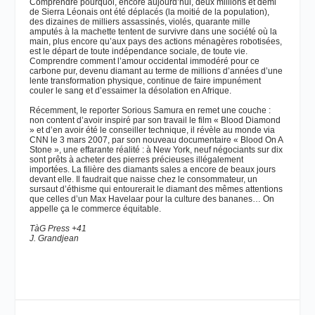
Comprendre pourquoi, encore aujourd’hui, deux millions et demi
de Sierra Léonais ont été déplacés (la moitié de la population),
des dizaines de milliers assassinés, violés, quarante mille
amputés à la machette tentent de survivre dans une société où la
main, plus encore qu’aux pays des actions ménagères robotisées,
est le départ de toute indépendance sociale, de toute vie.
Comprendre comment l’amour occidental immodéré pour ce
carbone pur, devenu diamant au terme de millions d’années d’une
lente transformation physique, continue de faire impunément
couler le sang et d’essaimer la désolation en Afrique.
Récemment, le reporter Sorious Samura en remet une couche :
non content d’avoir inspiré par son travail le film « Blood Diamond
» et d’en avoir été le conseiller technique, il révèle au monde via
CNN le 3 mars 2007, par son nouveau documentaire « Blood On A
Stone », une effarante réalité : à New York, neuf négociants sur dix
sont prêts à acheter des pierres précieuses illégalement
importées. La filière des diamants sales a encore de beaux jours
devant elle. Il faudrait que naisse chez le consommateur, un
sursaut d’éthisme qui entourerait le diamant des mêmes attentions
que celles d’un Max Havelaar pour la culture des bananes… On
appelle ça le commerce équitable.
TàG Press +41
J. Grandjean