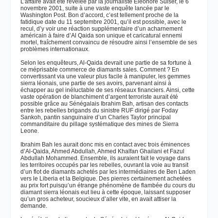
L’affaire avait été révélée par la journaliste Eléonore Sulser, le 6
novembre 2001, suite à une vaste enquête lancée par le
Washington Post. Bon d’accord, c’est tellement proche de la
fatidique date du 11 septembre 2001, qu’il est possible, avec le
recul, d’y voir une réaction supplémentaire d’un acharnement
américain à faire d’Al Qaida son unique et caricatural ennemi
mortel, fraîchement convaincu de résoudre ainsi l’ensemble de ses
problèmes internationaux.
Selon les enquêteurs, Al-Qaida devrait une partie de sa fortune à
ce méprisable commerce de diamants sales. Comment ? En
convertissant via une valeur plus facile à manipuler, les gemmes
sierra léonais, une partie de ses avoirs, parvenant ainsi à
échapper au gel inéluctable de ses réseaux financiers. Ainsi, cette
vaste opération de blanchiment d’argent terroriste aurait été
possible grâce au Sénégalais Ibrahim Bah, artisan des contacts
entre les rebelles brigands du sinistre RUF dirigé par Foday
Sankoh, pantin sanguinaire d’un Charles Taylor principal
commanditaire du pillage systématique des mines de Sierra
Leone.
Ibrahim Bah les aurait donc mis en contact avec trois éminences
d’Al-Qaida, Ahmed Abdullah, Ahmed Khalfan Ghailani et Fazul
Abdullah Mohammed. Ensemble, ils auraient fait le voyage dans
les territoires occupés par les rebelles, ouvrant la voie au transit
d’un flot de diamants achetés par les intermédiaires de Ben Laden
vers le Liberia et la Belgique. Des pierres certainement achetées
au prix fort puisqu’un étrange phénomène de flambée du cours du
diamant sierra léonais eut lieu à cette époque, laissant supposer
qu’un gros acheteur, soucieux d’aller vite, en avait attiser la
demande.