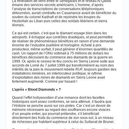
La révélation de liens entre le Sénégalais et le réseau Al-Qaida
émane des services secrets américains. L’homme, d’après
l’analyse de transcriptions de conversations téléphoniques
détournées, aurait combattu en Casamance avant de bénéficier du
soutien du colonel Kadhafi et de rejoindre les troupes du
Hezbollah au Liban puis celles des soldats libériens et sierra
léonais.
Ce qui est certain, c’est que le diamant voyage bien dans les
aéroports. Il échappe aux contrôles drastiques, et peut permettre
de réaliser de phénoménaux bénéfices en raison d’une demande
énorme de l’industrie joaillière et horlogère. Acheté à prix
producteur, même surfait, il peut générer d’énormes quantités de
cash. Un rapport de l’ONU estimait à 75 millions de dollars les
bénéfices découlant du commerce des diamants de la guerre en
1999. Or, après le cessez-le-feu conclu en Sierra Leone suite aux
accords de Lomé du 7 juillet 1999 qui transformèrent au nom des
intérêts de la paix le mouvement rebelle RUF, toujours gardien des
installations minières, en interlocuteur politique, le rythme
d’exploitation des mines de diamants en Sierra Leone avait
fortement augmenté. Comme par hasard !
L’après « Blood Diamonds » ?
Quand l’effet hollywoodien d’une romance dont les facettes
historiques sont assez conformes, se sera atténué, il faudra que
l’Histoire se penche aussi sur ces pistes. Car c’est un devoir de
mémoire nécessaire au regard des souffrances encore vivaces
d’un peuple entier, qui pourrait prétendre, s’il bénéficiait
directement des fruits du commerce de son sous-sol, à un niveau
de richesses par habitant supérieur à celui du Sultanat de Brunei.