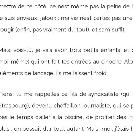
mettre de ce côté, ce n’est même pas la peine de l
je suis envieux, jaloux : ma vie n’est certes pas une
rougir (enfin, pas vraiment du tout), et sam’ suffit.
Mais, vois-tu, je vais avoir trois petits enfants,
moi-même) qui ont fait tes entrées au cinoche. Alo
éléments de langage, ils me laissent froid.
Tiens, tu me rappelles ce fils de syndicaliste (qui 
Strasbourg), devenu cheffaillon journaliste, qui se p
pas le temps d’aller à la piscine, de profiter des i
plus : on bossait dur tout autant. Mais, moi, j’étais