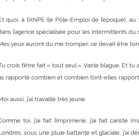
Et quoi, à l’ANPE (le Pôle-Emploi de l’époque), au
dans l’agence spécialisée pour les intermittents du s
Mes yeux auront du me tromper, ce devait être ton
Tu crois t’être fait « tout seul ». Vaste blague. Et tu 
as rapporté combien et combien t’ont-elles rapporté
Moi aussi, j’ai travaillé très jeune.
Comme toi, j’ai fait l’imprimerie, j’ai fait cariste
Londres, sous une pluie battante et glaciale, j’ai