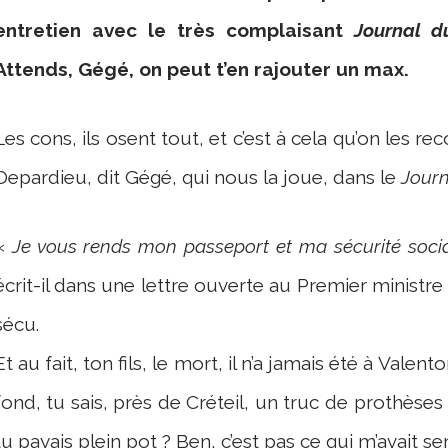
entretien avec le très complaisant
Journal d
Attends, Gégé, on peut t’en rajouter un max.
Les cons, ils osent tout, et c’est à cela qu’on les r
Depardieu, dit Gégé, qui nous la joue, dans le
Jour
«
Je vous rends mon passeport et ma sécurité socia
écrit-il dans une lettre ouverte au Premier ministre
sécu.
Et au fait, ton fils, le mort, il n’a jamais été à Valent
fond, tu sais, près de Créteil, un truc de prothèses
tu payais plein pot ? Ben, c’est pas ce qui m’avait s