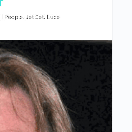
T
2
|
People, Jet Set, Luxe