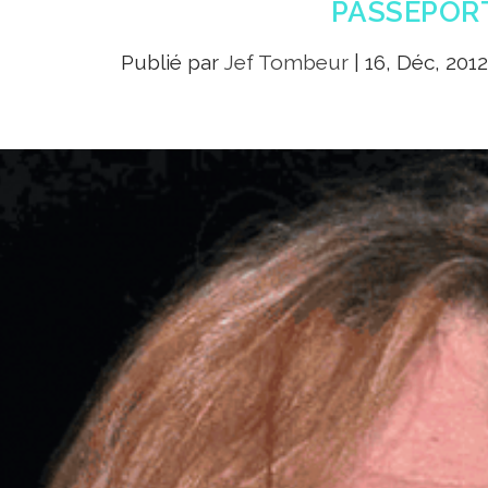
PASSEPOR
Publié par
Jef Tombeur
|
16, Déc, 201