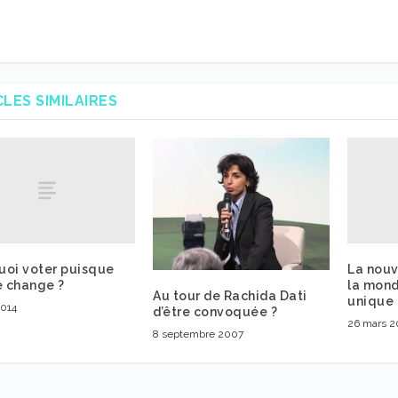
CLES SIMILAIRES
uoi voter puisque
La nouv
e change ?
la mond
Au tour de Rachida Dati
unique
2014
d’être convoquée ?
26 mars 
8 septembre 2007