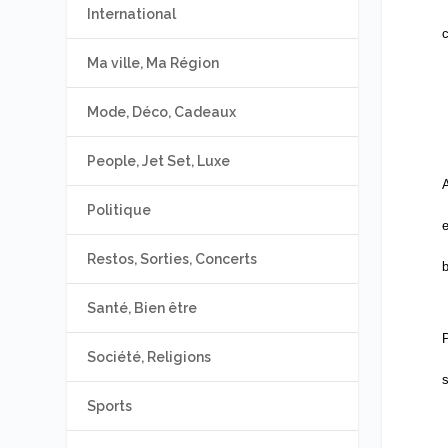
International
c
Ma ville, Ma Région
Mode, Déco, Cadeaux
People, Jet Set, Luxe
A
Politique
e
Restos, Sorties, Concerts
b
Santé, Bien être
P
Société, Religions
s
Sports