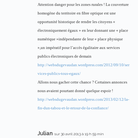
Attention danger pour les zones rurales ! La couverture
homogène du territoire en fibre optique est une
opportunité historique de rendre les citoyens «
électroniquement égaux » en leur donnant une « place
numérique »indépendante de leur « place physique
»,un impératif pour l’accès égalitaire aux services
publics électroniques de demain
http://websdugevaudan.wordpress.com/2012/09/10/ser
vices-publics-tous-egaux/
Allons nous gacher cette chance ? Certaines annonces
nous avaient pourtant donné quelque espoir !
http://websdugevaudan.wordpress.com/2013/02/12/la-
fin-dun-tabou-et-le-retour-de-la-confiance/
Julian
sur 30 avril 2013 à 19 h 59 min