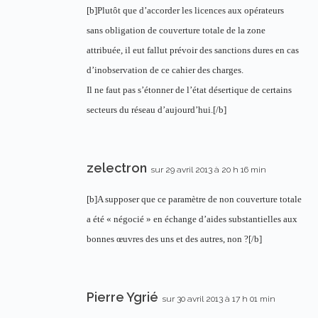
[b]Plutôt que d’accorder les licences aux opérateurs
sans obligation de couverture totale de la zone
attribuée, il eut fallut prévoir des sanctions dures en cas
d’inobservation de ce cahier des charges.
Il ne faut pas s’étonner de l’état désertique de certains
secteurs du réseau d’aujourd’hui.[/b]
zelectron
sur 29 avril 2013 à 20 h 16 min
[b]A supposer que ce paramètre de non couverture totale
a été « négocié » en échange d’aides substantielles aux
bonnes œuvres des uns et des autres, non ?[/b]
Pierre Ygrié
sur 30 avril 2013 à 17 h 01 min