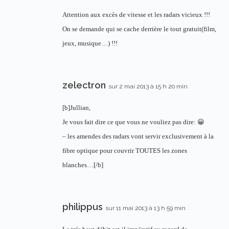
Attention aux excès de vitesse et les radars vicieux !!!
On se demande qui se cache derrière le tout gratuit(film,
jeux, musique…) !!!
zelectron
sur 2 mai 2013 à 15 h 20 min
[b]Jullian,
Je vous fait dire ce que vous ne vouliez pas dire: 😀
– les amendes des radars vont servir exclusivement à la
fibre optique pour couvrir TOUTES les zones
blanches…[/b]
philippus
sur 11 mai 2013 à 13 h 59 min