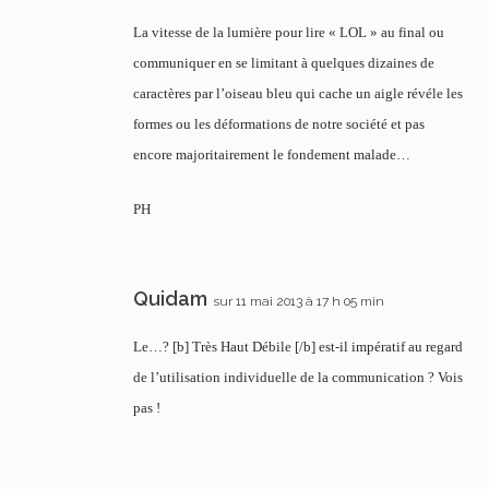
La vitesse de la lumière pour lire « LOL » au final ou
communiquer en se limitant à quelques dizaines de
caractères par l’oiseau bleu qui cache un aigle révéle les
formes ou les déformations de notre société et pas
encore majoritairement le fondement malade…
PH
Quidam
sur 11 mai 2013 à 17 h 05 min
Le…? [b] Très Haut Débile [/b] est-il impératif au regard
de l’utilisation individuelle de la communication ? Vois
pas !