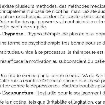
Il existe plusieurs méthodes, des méthodes médica
principalement à base de nicotine, mais il existe au
la pharmacothérapie, et dont l’efficacité a été scie
Des méthodes qui peuvent vraiment aider à mettre
cette habitude stupide.
– L’hypnose
: L’hypno thérapie, de plus en plus popu
une forme de psychothérapie très bonne pour se 
habitudes. Grâce à ce processus, le thérapeute es
très efficace la motivation au subconscient du pati
Une étude menée par le centre médical VA de San F
Californie a montrée l’efficacité encore plus élevé p
lutter contre la dépression ou d’autres troubles psy
– L’acupuncture
: Il est utile pour le soulagemen
de la nicotine, tels que l’irritabilité et l’agitation, car