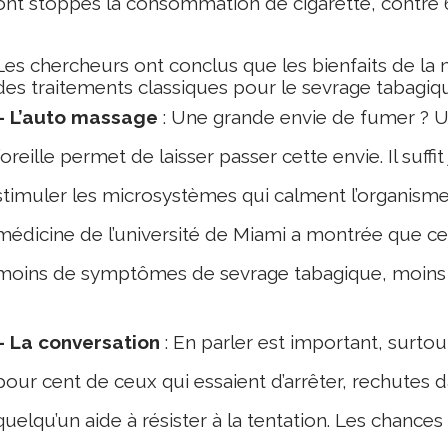
ont stoppés la consommation de cigarette, contre 6
Les chercheurs ont conclus que les bienfaits de la 
des traitements classiques pour le sevrage tabagiq
– L’auto massage
: Une grande envie de fumer ? U
l’oreille permet de laisser passer cette envie. Il suf
stimuler les microsystèmes qui calment l’organism
médicine de l’université de Miami a montrée que ce
moins de symptômes de sevrage tabagique, moins d
– La conversation
: En parler est important, surtou
pour cent de ceux qui essaient d’arrêter, rechutes d
quelqu’un aide à résister à la tentation. Les chanc