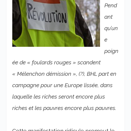
Pend
ant
qu’un
e
poign
ée de « foulards rouges » scandent
« Mélenchon démission », (?), BHL part en
campagne pour une Europe lissée, dans
laquelle les riches seront encore plus
riches et les pauvres encore plus pauvres.
Cette manifestation ridicule promeut le