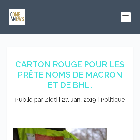
CARTON ROUGE POUR LES
PRÊTE NOMS DE MACRON
ET DE BHL.
Publié par
Zioti
|
27, Jan, 2019
|
Politique