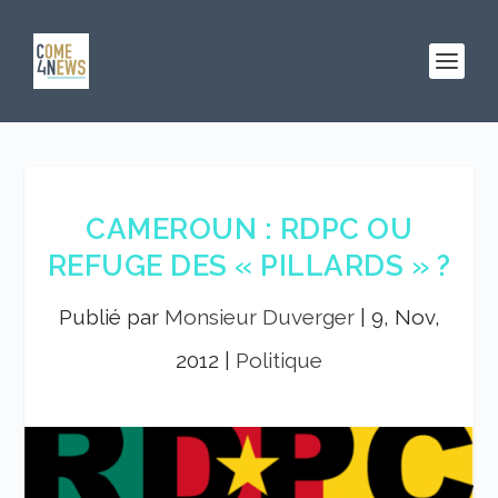
CAMEROUN : RDPC OU
REFUGE DES « PILLARDS » ?
Publié par
Monsieur Duverger
|
9, Nov,
2012
|
Politique