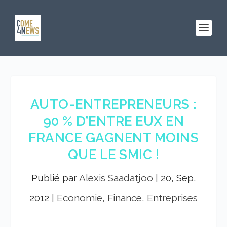
AUTO-ENTREPRENEURS :
90 % D’ENTRE EUX EN
FRANCE GAGNENT MOINS
QUE LE SMIC !
Publié par
Alexis Saadatjoo
|
20, Sep,
2012
|
Economie, Finance, Entreprises