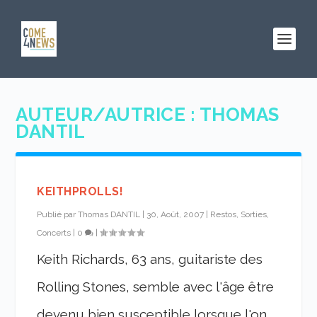
AUTEUR/AUTRICE :
THOMAS
DANTIL
KEITHPROLLS!
Publié par
Thomas DANTIL
|
30, Août, 2007
|
Restos, Sorties,
Concerts
|
0
|
Keith Richards, 63 ans, guitariste des
Rolling Stones, semble avec l'âge être
devenu bien susceptible lorsque l'on