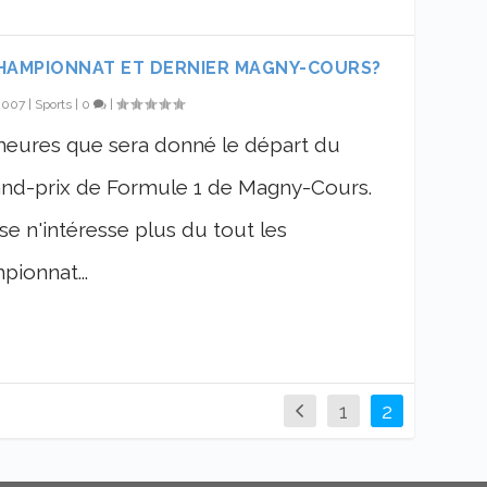
CHAMPIONNAT ET DERNIER MAGNY-COURS?
 2007
|
Sports
|
0
|
 heures que sera donné le départ du
rand-prix de Formule 1 de Magny-Cours.
ise n'intéresse plus du tout les
ionnat...
1
2