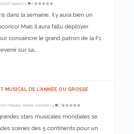
, 2007
|
Sports
|
0
|
is dans la semaine, il y aura bien un
rico! Mais il aura fallu déployer
pour convaincre le grand patron de la F1
venir sur sa...
T MUSICAL DE L’ANNÉE OU GROSSE
 2007
|
Restos, Sorties, Concerts
|
4
|
 grandes stars musicales mondiales se
ndes scènes des 5 continents pour un