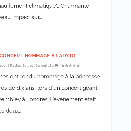
chauffement climatique"… Charmante
veau impact sur...
 CONCERT HOMMAGE À LADY DI
 2007
|
Restos, Sorties, Concerts
|
0
|
nnes ont rendu hommage à la princesse
rès de dix ans, lors d'un concert géant
 Wembley à Londres. L'évènement était
es deux...