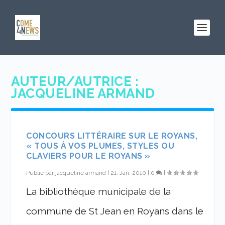
AUTEUR/AUTRICE :
JACQUELINE ARMAND
CONCOURS LITTÉRAIRE SUR LE ROYANS,
« TOUS À VOS PLUMES, STYLES OU
CLAVIERS POUR LE ROYANS »
Publié par
jacqueline armand
|
21, Jan, 2010
|
0
|
La bibliothèque municipale de la
commune de St Jean en Royans dans le