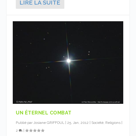
LIRE LA SUITE
UN ÉTERNEL COMBAT
Publié par
Josiane GRIFFOUL
|
25, Jan, 2012
|
Société, Religions
|
2
|