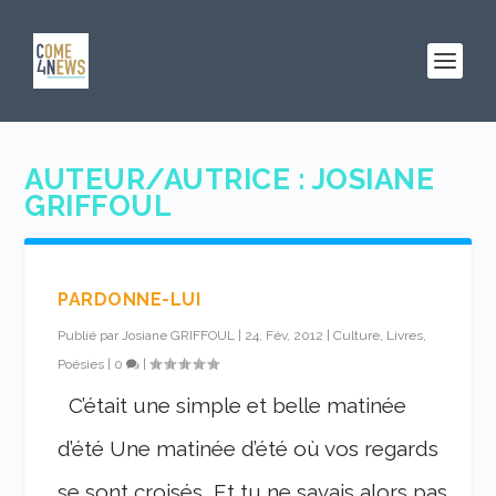
AUTEUR/AUTRICE :
JOSIANE
GRIFFOUL
PARDONNE-LUI
Publié par
Josiane GRIFFOUL
|
24, Fév, 2012
|
Culture, Livres,
Poésies
|
0
|
C’était une simple et belle matinée
d’été Une matinée d’été où vos regards
se sont croisés, Et tu ne savais alors pas