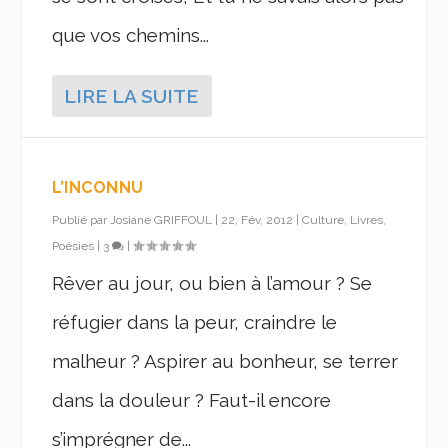
que vos chemins...
LIRE LA SUITE
L’INCONNU
Publié par
Josiane GRIFFOUL
|
22, Fév, 2012
|
Culture, Livres,
Poésies
|
3
|
Rêver au jour, ou bien à l’amour ? Se
réfugier dans la peur, craindre le
malheur ? Aspirer au bonheur, se terrer
dans la douleur ? Faut-il encore
s’imprégner de...