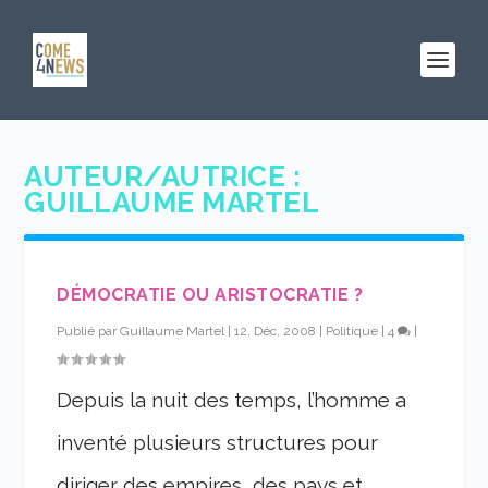
AUTEUR/AUTRICE :
GUILLAUME MARTEL
DÉMOCRATIE OU ARISTOCRATIE ?
Publié par
Guillaume Martel
|
12, Déc, 2008
|
Politique
|
4
|
Depuis la nuit des temps, l’homme a
inventé plusieurs structures pour
diriger des empires, des pays et