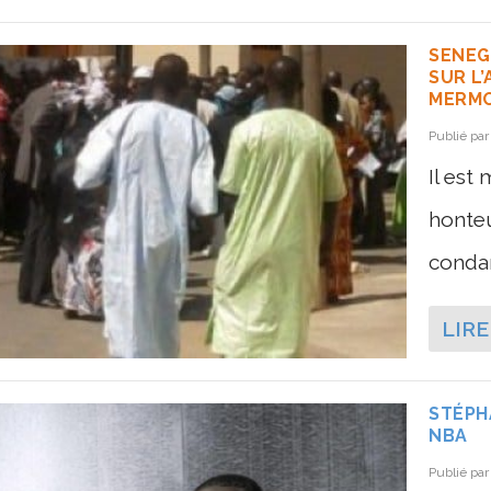
SENEG
SUR L’
MERMO
Publié pa
Il est
honte
conda
LIRE
STÉPH
NBA
Publié pa