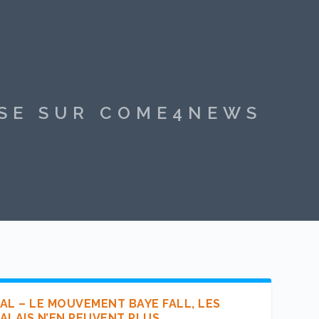
SSE SUR COME4NEWS
AL – LE MOUVEMENT BAYE FALL, LES
ALAIS N’EN PEUVENT PLUS