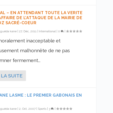
AL – EN ATTENDANT TOUTE LA VERITE
AFFAIRE DE L’ATTAQUE DE LA MAIRIE DE
Z SACRÉ-COEUR
r
guéda kane
|
27, Déc, 2011
|
International
|
0
|
 moralement inacceptable et
usement malhonnête de ne pas
mner fermement...
 LA SUITE
ANE LASME : LE PREMIER GABONAIS EN
r
guéda kane
|
2, Oct, 2007
|
Sports
|
3
|