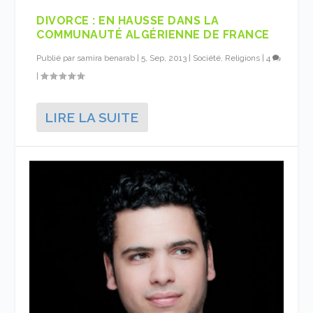
DIVORCE : EN HAUSSE DANS LA
COMMUNAUTÉ ALGÉRIENNE DE FRANCE
Publié par
samira benarab
|
5, Sep, 2013
|
Société, Religions
|
4
|
LIRE LA SUITE