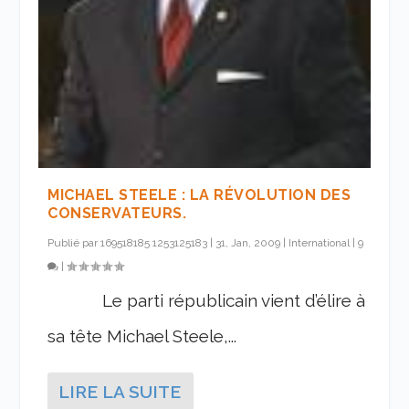
MICHAEL STEELE : LA RÉVOLUTION DES
CONSERVATEURS.
Publié par
169518185 1253125183
|
31, Jan, 2009
|
International
|
9
|
Le parti républicain vient d’élire à
sa tête Michael Steele,...
LIRE LA SUITE