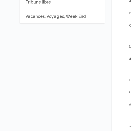
d
Tribune libre
l
Vacances, Voyages, Week End
C
L
d
L
C
é
«