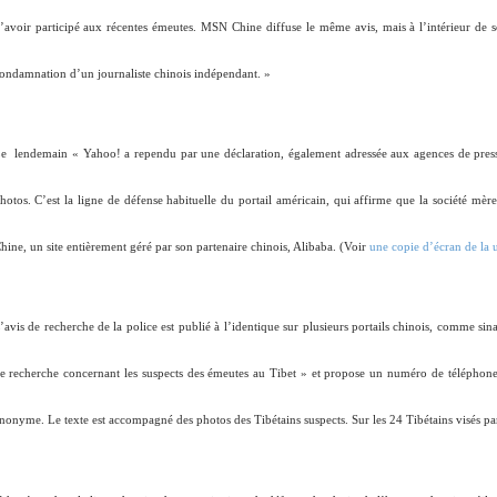
’avoir participé aux récentes émeutes. MSN Chine diffuse le même avis, mais à l’intérieur de so
ondamnation d’un journaliste chinois indépendant. »
e
lendemain « Yahoo! a rependu par une déclaration, également adressée aux agences de presse
hotos. C’est la ligne de défense habituelle du portail américain, qui affirme que la société mè
hine, un site entièrement géré par son partenaire chinois, Alibaba. (Voir
une copie d’écran de la 
’avis de recherche de la police est publié à l’identique sur plusieurs portails chinois, comme sin
e recherche concernant les suspects des émeutes au Tibet » et propose un numéro de téléphone s
nonyme. Le texte est accompagné des photos des Tibétains suspects. Sur les 24 Tibétains visés par 