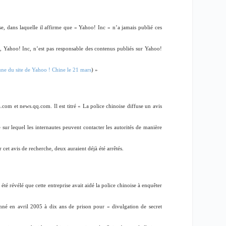
, dans laquelle il affirme que « Yahoo! Inc » n’a jamais publié ces
re, Yahoo! Inc, n’est pas responsable des contenus publiés sur Yahoo!
une du site de Yahoo ! Chine le 21 mars
) »
a.com et news.qq.com. Il est titré « La police chinoise diffuse un avis
ur lequel les internautes peuvent contacter les autorités de manière
cet avis de recherche, deux auraient déjà été arrêtés.
té révélé que cette entreprise avait aidé la police chinoise à enquêter
amné en avril 2005 à dix ans de prison pour « divulgation de secret