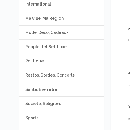
International
L
Ma ville, Ma Région
p
Mode, Déco, Cadeaux
C
People, Jet Set, Luxe
Politique
L
d
Restos, Sorties, Concerts
a
Santé, Bien être
Société, Religions
Y
Sports
s