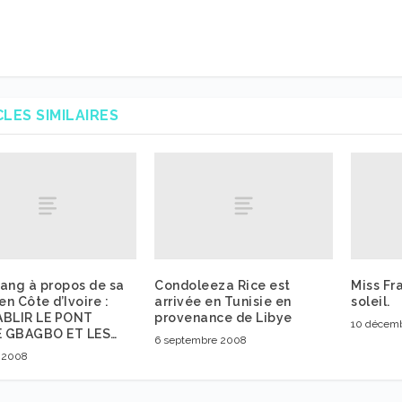
CLES SIMILAIRES
ang à propos de sa
Condoleeza Rice est
Miss Fr
 en Côte d’Ivoire :
arrivée en Tunisie en
soleil.
ABLIR LE PONT
provenance de Libye
10 décem
 GBAGBO ET LES…
6 septembre 2008
 2008