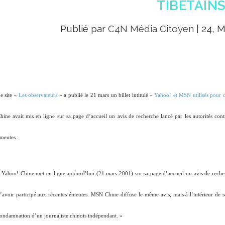
TIBÉTAIN
Publié par
C4N Média Citoyen
|
24, M
e site «
Les observateurs
» a publié le 21 mars un billet intitulé
« Yahoo! et MSN utilisés pour ch
hine avait mis en ligne sur sa page d’accueil un avis de recherche lancé par les autorités cont
meutes :
 Yahoo! Chine met en ligne aujourd’hui (21 mars 2001) sur sa page d’accueil un avis de recherc
’avoir participé aux récentes émeutes. MSN Chine diffuse le même avis, mais à l’intérieur de so
ondamnation d’un journaliste chinois indépendant. »