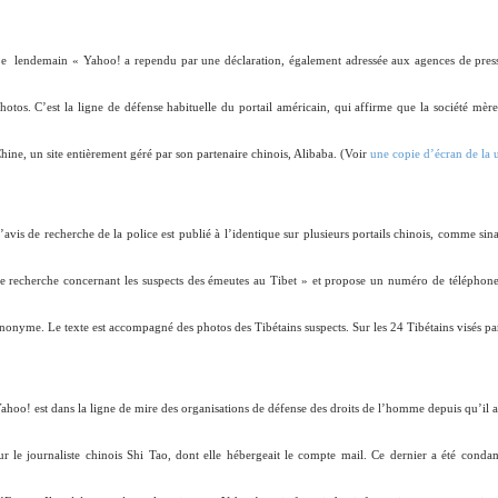
e
lendemain « Yahoo! a rependu par une déclaration, également adressée aux agences de presse
hotos. C’est la ligne de défense habituelle du portail américain, qui affirme que la société mè
hine, un site entièrement géré par son partenaire chinois, Alibaba. (Voir
une copie d’écran de la 
’avis de recherche de la police est publié à l’identique sur plusieurs portails chinois, comme sin
e recherche concernant les suspects des émeutes au Tibet » et propose un numéro de téléphone s
nonyme. Le texte est accompagné des photos des Tibétains suspects. Sur les 24 Tibétains visés par 
ahoo! est dans la ligne de mire des organisations de défense des droits de l’homme depuis qu’il a é
ur le journaliste chinois Shi Tao, dont elle hébergeait le compte mail. Ce dernier a été cond