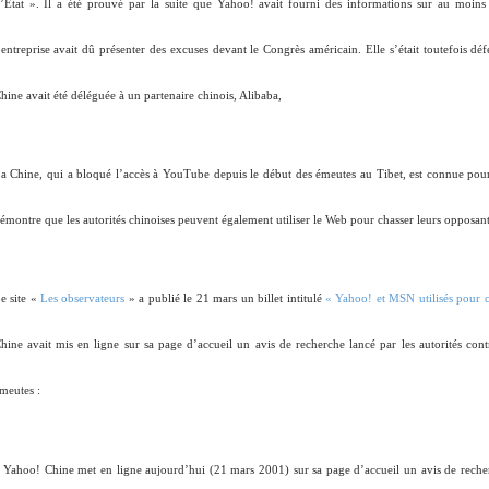
’Etat ». Il a été prouvé par la suite que Yahoo! avait fourni des informations sur au moins t
’entreprise avait dû présenter des excuses devant le Congrès américain. Elle s’était toutefois dé
hine avait été déléguée à un partenaire chinois, Alibaba,
a Chine, qui a bloqué l’accès à YouTube depuis le début des émeutes au Tibet, est connue pour l
émontre que les autorités chinoises peuvent également utiliser le Web pour chasser leurs opposants
e site «
Les observateurs
» a publié le 21 mars un billet intitulé
« Yahoo! et MSN utilisés pour ch
hine avait mis en ligne sur sa page d’accueil un avis de recherche lancé par les autorités cont
meutes :
 Yahoo! Chine met en ligne aujourd’hui (21 mars 2001) sur sa page d’accueil un avis de recherc