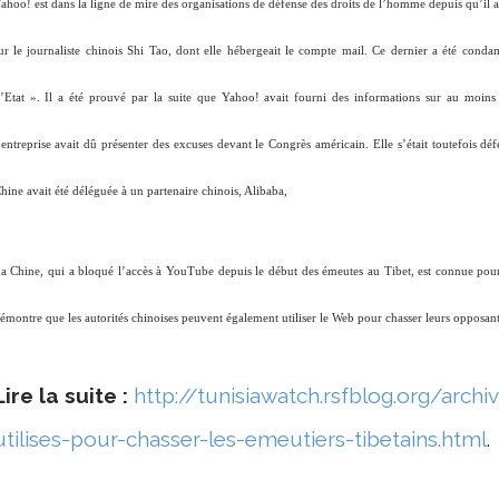
ahoo! est dans la ligne de mire des organisations de défense des droits de l’homme depuis qu’il a é
ur le journaliste chinois Shi Tao, dont elle hébergeait le compte mail. Ce dernier a été cond
’Etat ». Il a été prouvé par la suite que Yahoo! avait fourni des informations sur au moins t
’entreprise avait dû présenter des excuses devant le Congrès américain. Elle s’était toutefois dé
hine avait été déléguée à un partenaire chinois, Alibaba,
a Chine, qui a bloqué l’accès à YouTube depuis le début des émeutes au Tibet, est connue pour l
émontre que les autorités chinoises peuvent également utiliser le Web pour chasser leurs opposants
Lire la suite :
http://tunisiawatch.rsfblog.org/ar
utilises-pour-chasser-les-emeutiers-tibetains.html
.