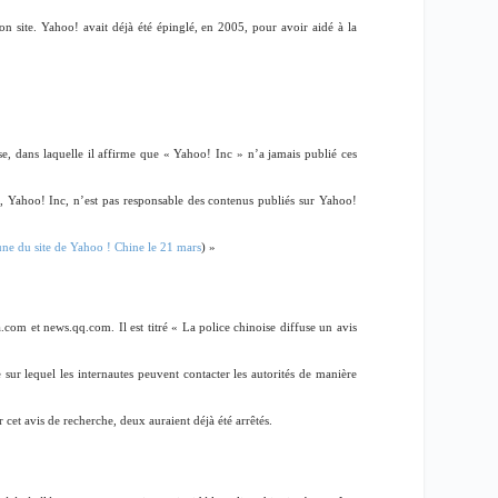
n site. Yahoo! avait déjà été épinglé, en 2005, pour avoir aidé à la
, dans laquelle il affirme que « Yahoo! Inc » n’a jamais publié ces
re, Yahoo! Inc, n’est pas responsable des contenus publiés sur Yahoo!
une du site de Yahoo ! Chine le 21 mars
) »
a.com et news.qq.com. Il est titré « La police chinoise diffuse un avis
ur lequel les internautes peuvent contacter les autorités de manière
cet avis de recherche, deux auraient déjà été arrêtés.