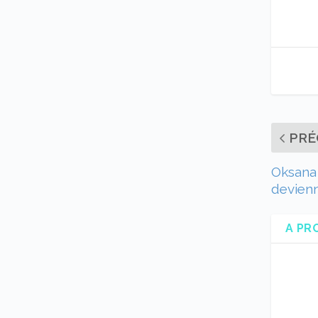
PRÉ
Oksana 
devienn
A PR