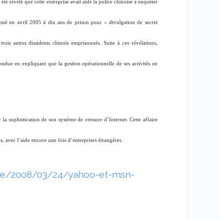
té révélé que cette entreprise avait aidé la police chinoise à enquêter
amné en avril 2005 à dix ans de prison pour « divulgation de secret
rois autres dissidents chinois emprisonnés. Suite à ces révélations,
fendue en expliquant que la gestion opérationnelle de ses activités en
a sophistication de son système de censure d’Internet. Cette affaire
, avec l’aide encore une fois d’entreprises étrangères.
chive/2008/03/24/yahoo-et-msn-