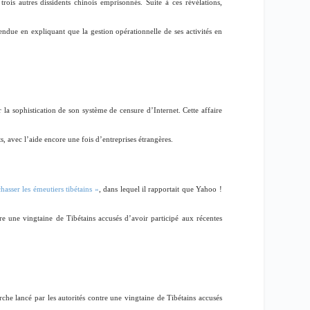
rois autres dissidents chinois emprisonnés. Suite à ces révélations,
fendue en expliquant que la gestion opérationnelle de ses activités en
a sophistication de son système de censure d’Internet. Cette affaire
, avec l’aide encore une fois d’entreprises étrangères.
asser les émeutiers tibétains »
, dans lequel il rapportait que Yahoo !
re une vingtaine de Tibétains accusés d’avoir participé aux récentes
he lancé par les autorités contre une vingtaine de Tibétains accusés