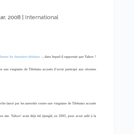
S
ar, 2008
|
International
asser les émeutiers tibétains »
, dans lequel il rapportait que Yahoo !
re une vingtaine de Tibétains accusés d’avoir participé aux récentes
he lancé par les autorités contre une vingtaine de Tibétains accusés
n site. Yahoo! avait déjà été épinglé, en 2005, pour avoir aidé à la