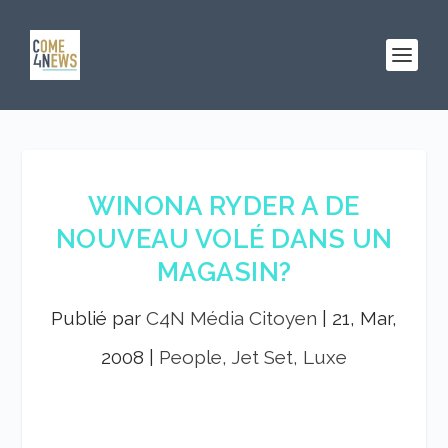
WINONA RYDER A DE
NOUVEAU VOLÉ DANS UN
MAGASIN?
Publié par
C4N Média Citoyen
|
21, Mar,
2008
|
People, Jet Set, Luxe