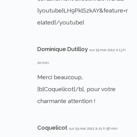
{youtube}LH9PklSzkAY&feature=r
elated{/youtube}
Dominique Dutilloy
sur 19 mai 2012 à 13 h
20 min
Merci beaucoup,
[b]Coquelicot[/b], pour votre
charmante attention !
Coquelicot
sur 19 mai 2012 à 21 h 56 min