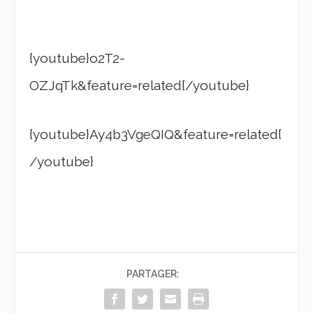
{youtube}o2T2-
OZJqTk&feature=related{/youtube}
{youtube}Ay4b3VgeQIQ&feature=related{
/youtube}
PARTAGER: