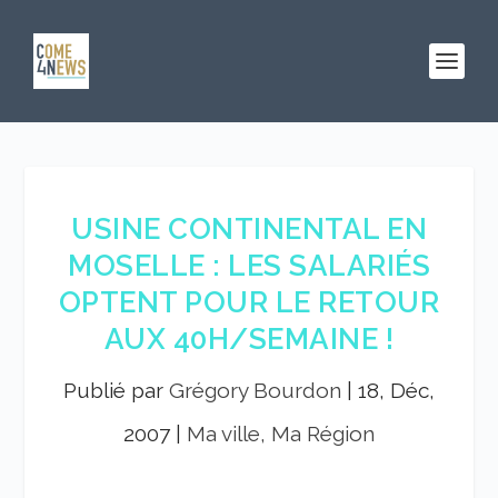
USINE CONTINENTAL EN
MOSELLE : LES SALARIÉS
OPTENT POUR LE RETOUR
AUX 40H/SEMAINE !
Publié par
Grégory Bourdon
|
18, Déc,
2007
|
Ma ville, Ma Région