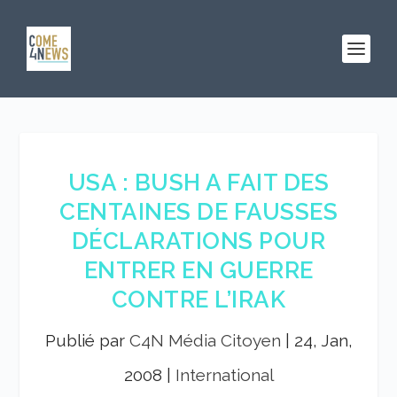
USA : BUSH A FAIT DES
CENTAINES DE FAUSSES
DÉCLARATIONS POUR
ENTRER EN GUERRE
CONTRE L’IRAK
Publié par
C4N Média Citoyen
|
24, Jan,
2008
|
International