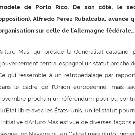
modèle de Porto Rico. De son côté, le sec
opposition), Alfredo Pérez Rubalcaba, avance q
organisation sur celle de l’Allemagne fédérale…
Arturo Mas, qui préside la Generalitat catalane,
gouvernement central espagnol un statut proche de
Ce qui ressemble à un rétropédalage par rapport
dans le cadre de l’Union européenne, mais sa
novembre prochain un référendum pour ou contre l
qu’État libre avec les États-Unis, un tel statut pourr
L’initiative d’Arturo Mas est vue de diverses façons
basque, en Navarre ou en Galice) mais plutôt génér