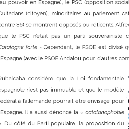
(au pouvoir en Espagne), le PSC (opposition socia
Cuitadans (citoyen), minoritaires au parlement c
contre 86) se montrent opposés ou réticents. Alfr
que le PSC n’était pas un parti souverainiste ca
Catalogne forte
».Cependant, le PSOE est divisé q
l’Espagne (avec le PSOE Andalou pour, d’autres cont
Rubalcaba considère que la Loi fondamentale
espagnole n’est pas immuable et que le modèle
fédéral à l’allemande pourrait être envisagé pour
l’Espagne. Il a aussi dénoncé la «
catalanophobie
». Du côté du Parti populaire, la proposition du