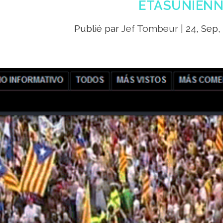
ÉTASUNIENN
Publié par
Jef Tombeur
|
24, Sep,