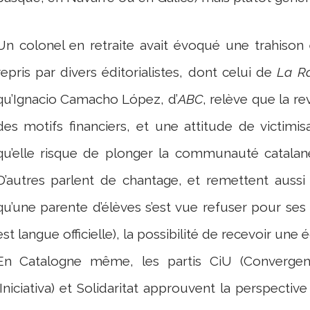
Un colonel en retraite avait évoqué une trahison 
repris par divers éditorialistes, dont celui de
La R
qu’Ignacio Camacho López, d’
ABC
, relève que la r
des motifs financiers, et une attitude de victimi
qu’elle risque de plonger la communauté catala
D’autres parlent de chantage, et remettent auss
qu’une parente d’élèves s’est vue refuser pour ses
est langue officielle), la possibilité de recevoir une
En Catalogne même, les partis CiU (Convergenc
(Iniciativa) et Solidaritat approuvent la perspecti