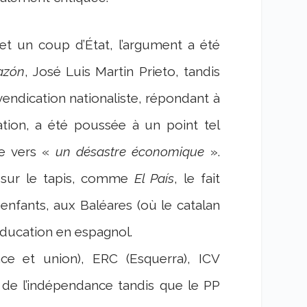
et un coup d’État, l’argument a été
azón
, José Luis Martin Prieto, tandis
evendication nationaliste, répondant à
sation, a été poussée à un point tel
ne vers «
un désastre économique
».
i sur le tapis, comme
El País
, le fait
 enfants, aux Baléares (où le catalan
 éducation en espagnol.
e et union), ERC (Esquerra), ICV
ve de l’indépendance tandis que le PP