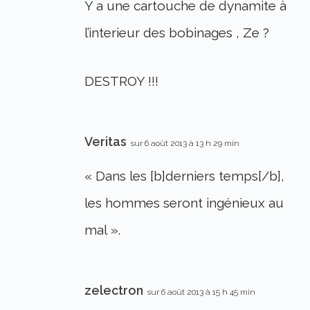
Y a une cartouche de dynamite à
l’interieur des bobinages , Ze ?
DESTROY !!!
Veritas
sur 6 août 2013 à 13 h 29 min
« Dans les [b]derniers temps[/b],
les hommes seront ingénieux au
mal ».
zelectron
sur 6 août 2013 à 15 h 45 min