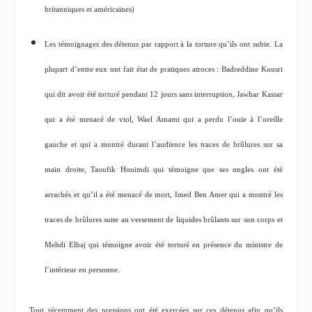
britanniques et américaines)
Les témoignages des détenus par rapport à la torture qu’ils ont subie. La
plupart d’entre eux ont fait état de pratiques atroces : Badreddine Kousri
qui dit avoir été torturé pendant 12 jours sans interruption, Jawhar Kassar
qui a été menacé de viol, Wael Amami qui a perdu l’ouïe à l’oreille
gauche et qui a montré durant l’audience les traces de brûlures sur sa
main droite, Taoufik Houimdi qui témoigne que ses ongles ont été
arrachés et qu’il a été menacé de mort, Imed Ben Amer qui a montré les
traces de brûlures suite au versement de liquides brûlants sur son corps et
Mehdi Elhaj qui témoigne avoir été torturé en présence du ministre de
l’intérieur en personne.
Tout récemment des pressions ont été exercées sur ces détenus afin qu’ils