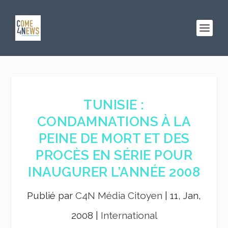
TUNISIE :
CONDAMNATIONS À LA
PEINE DE MORT ET DES
PROCÈS EN SÉRIE POUR
INAUGURER L’ANNÉE 2008
Publié par
C4N Média Citoyen
|
11, Jan,
2008
|
International