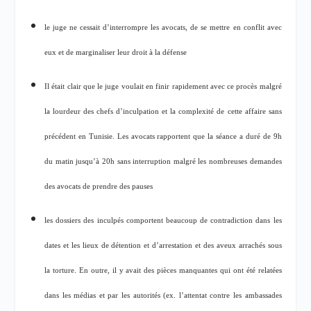
le juge ne cessait d’interrompre les avocats, de se mettre en conflit avec
eux et de marginaliser leur droit à la défense
Il était clair que le juge voulait en finir rapidement avec ce procès malgré
la lourdeur des chefs d’inculpation et la complexité de cette affaire sans
précédent en Tunisie. Les avocats rapportent que la séance a duré de 9h
du matin jusqu’à 20h sans interruption malgré les nombreuses demandes
des avocats de prendre des pauses
les dossiers des inculpés comportent beaucoup de contradiction dans les
dates et les lieux de détention et d’arrestation et des aveux arrachés sous
la torture. En outre, il y avait des pièces manquantes qui ont été relatées
dans les médias et par les autorités (ex. l’attentat contre les ambassades