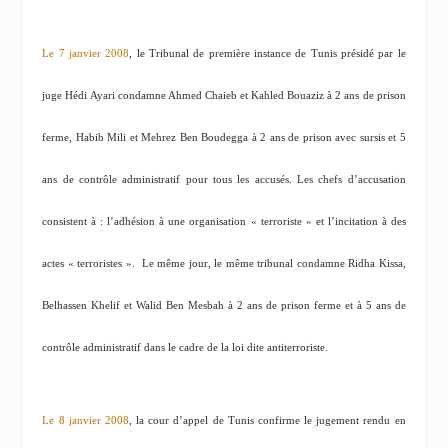
Le 7 janvier 2008
, le Tribunal de première instance de Tunis présidé par le
juge Hédi Ayari condamne Ahmed Chaieb et Kahled Bouaziz à 2 ans de prison
ferme, Habib Mili et Mehrez Ben Boudegga à 2 ans de prison avec sursis et 5
ans de contrôle administratif pour tous les accusés. Les chefs d’accusation
consistent à : l’adhésion à une organisation « terroriste » et l’incitation à des
actes « terroristes ».
Le même jour, le même tribunal condamne Ridha Kissa,
Belhassen Khelif et Walid Ben Mesbah à 2 ans de prison ferme et à 5 ans de
contrôle administratif dans le cadre de la loi dite antiterroriste.
Le 8 janvier 2008
, la cour d’appel de Tunis confirme le jugement rendu en