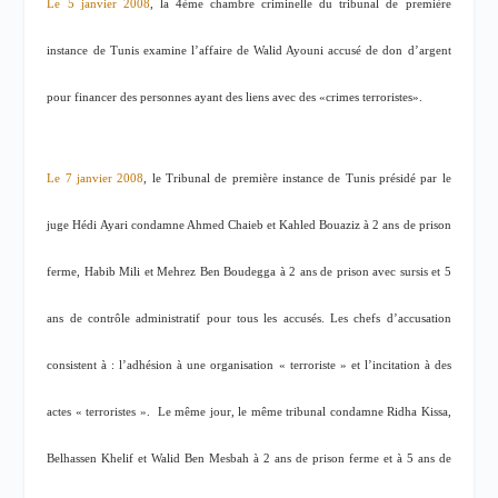
Le 5 janvier 2008
, la 4ème chambre criminelle du tribunal de première
instance de Tunis examine l’affaire de Walid Ayouni accusé de don d’argent
pour financer des personnes ayant des liens avec des «crimes terroristes».
Le 7 janvier 2008
, le Tribunal de première instance de Tunis présidé par le
juge Hédi Ayari condamne Ahmed Chaieb et Kahled Bouaziz à 2 ans de prison
ferme, Habib Mili et Mehrez Ben Boudegga à 2 ans de prison avec sursis et 5
ans de contrôle administratif pour tous les accusés. Les chefs d’accusation
consistent à : l’adhésion à une organisation « terroriste » et l’incitation à des
actes « terroristes ».
Le même jour, le même tribunal condamne Ridha Kissa,
Belhassen Khelif et Walid Ben Mesbah à 2 ans de prison ferme et à 5 ans de