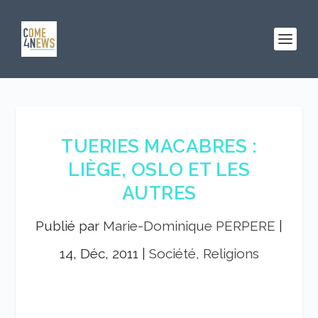
TUERIES MACABRES :
LIÈGE, OSLO ET LES
AUTRES
Publié par
Marie-Dominique PERPERE
|
14, Déc, 2011
|
Société, Religions