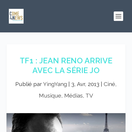
TF1 : JEAN RENO ARRIVE
AVEC LA SÉRIE JO
Publié par
YingYang
|
3, Avr, 2013
|
Ciné,
Musique, Médias, TV