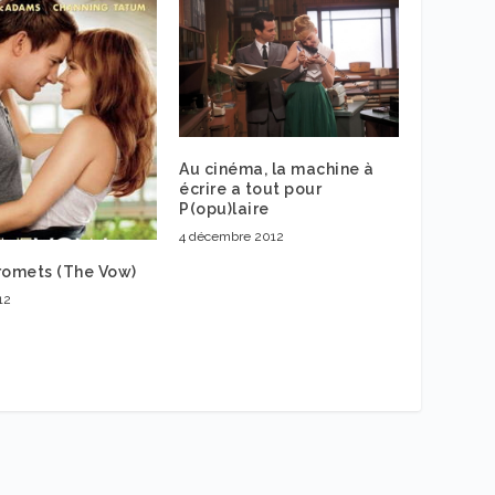
Au cinéma, la machine à
écrire a tout pour
P(opu)laire
4 décembre 2012
romets (The Vow)
12