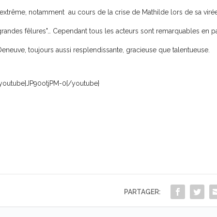
’extrême, notamment au cours de la crise de Mathilde lors de sa virée 
grandes fêlures"… Cependant tous les acteurs sont remarquables en par
Deneuve, toujours aussi resplendissante, gracieuse que talentueuse.
{youtube}JP90otjPM-0{/youtube}
PARTAGER: