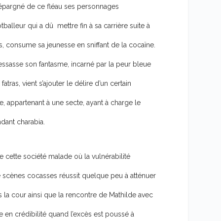
as épargné de ce fléau ses personnages
alleur qui a dû mettre fin à sa carrière suite à
ns, consume sa jeunesse en sniffant de la cocaïne.
ressasse son fantasme, incarné par la peur bleue
ras, vient s’ajouter le délire d’un certain
appartenant à une secte, ayant à charge le
ndant charabia.
e cette société malade où la vulnérabilité
e scènes cocasses réussit quelque peu à atténuer
 la cour ainsi que la rencontre de Mathilde avec
dre en crédibilité quand l’excès est poussé à