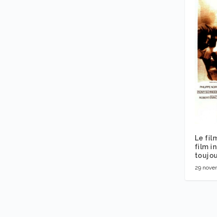
Le fil
film i
toujou
29 nove