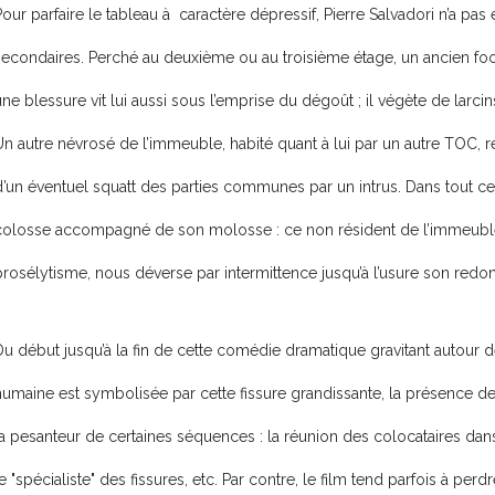
Pour parfaire le tableau à caractère dépressif, Pierre Salvadori n’a p
secondaires. Perché au deuxième ou au troisième étage, un ancien footb
ne blessure vit lui aussi sous l’emprise du dégoût ; il végète de larci
Un autre névrosé de l’immeuble, habité quant à lui par un autre TOC, 
’un éventuel squatt des parties communes par un intrus. Dans tout ce fat
colosse accompagné de son molosse : ce non résident de l’immeuble, 
prosélytisme, nous déverse par intermittence jusqu’à l’usure son redo
Du début jusqu’à la fin de cette comédie dramatique gravitant autour d
humaine est symbolisée par cette fissure grandissante, la présence d
la pesanteur de certaines séquences : la réunion des colocataires dans
e "spécialiste" des fissures, etc. Par contre, le film tend parfois à per