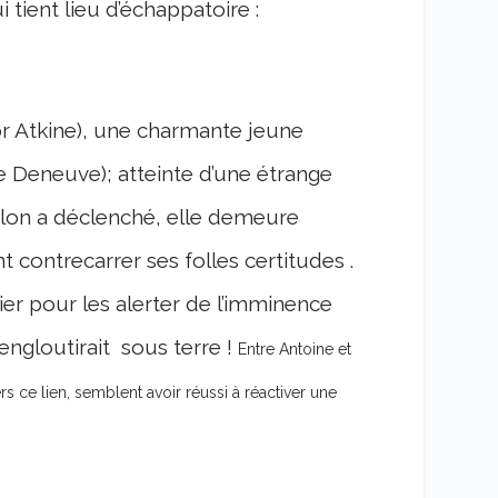
tient lieu d’échappatoire :
r Atkine), une charmante jeune
e Deneuve); atteinte d’une étrange
lon a déclenché, elle demeure
 contrecarrer ses folles certitudes .
ier pour les alerter de l’imminence
engloutirait sous terre !
Entre Antoine et
vers ce lien, semblent avoir réussi à réactiver une