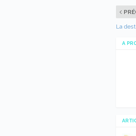
PRÉ
La dest
A PR
ARTI