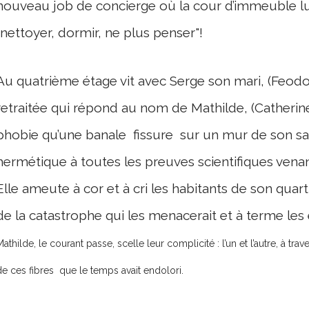
nouveau job de concierge où la cour d’immeuble lui 
"nettoyer, dormir, ne plus penser"!
Au quatrième étage vit avec Serge son mari, (Feodo
retraitée qui répond au nom de Mathilde, (Catherin
phobie qu’une banale fissure sur un mur de son sa
hermétique à toutes les preuves scientifiques venant
Elle ameute à cor et à cri les habitants de son quart
de la catastrophe qui les menacerait et à terme les 
athilde, le courant passe, scelle leur complicité : l’un et l’autre, à tra
de ces fibres que le temps avait endolori.