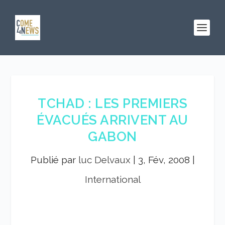
TCHAD : LES PREMIERS
ÉVACUÉS ARRIVENT AU
GABON
Publié par
luc Delvaux
|
3, Fév, 2008
|
International